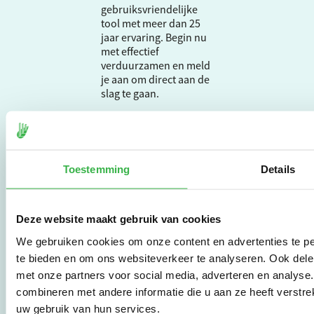
gebruiksvriendelijke
tool met meer dan 25
jaar ervaring. Begin nu
met effectief
verduurzamen en meld
je aan om direct aan de
slag te gaan.
De Milieubarometer is
gecreëerd door
Stichting Stimular.
Toestemming
Details
Stichting Stimular
vertaalt de groeiende
vraag om
Deze website maakt gebruik van cookies
duurzaamheid naar
praktische
We gebruiken cookies om onze content en advertenties te pe
instrumenten en
te bieden en om ons websiteverkeer te analyseren. Ook dele
werkwijzen voor
met onze partners voor social media, adverteren en analys
bedrijven,
combineren met andere informatie die u aan ze heeft verstre
brancheverenigingen,
uw gebruik van hun services.
overheden en