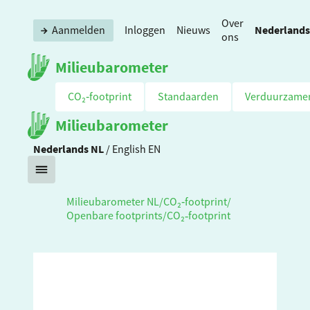
Over
Nederlands
Aanmelden
Inloggen
Nieuws
ons
Milieubarometer
CO₂‑footprint
Standaarden
Verduurzame
Milieubarometer
Nederlands
NL
/
English
EN
Milieubarometer NL
/
CO₂‑footprint
/
Openbare footprints
/
CO₂‑footprint