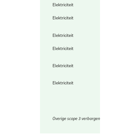
Elektriciteit
Zelf opgewekte
zonnestroom (P
Elektriciteit
Teruggeleverde
stroom (uit PV o
Wind)
Elektriciteit
Ingekochte
elektriciteit
Elektriciteit
Waarvan groen
stroom uit
windkracht
Elektriciteit
Waarvan groen
stroom uit zonn
energie
Elektriciteit
Waarvan voor
opladen
voertuigen
(groene stroom
Overige scope 3 verborgen