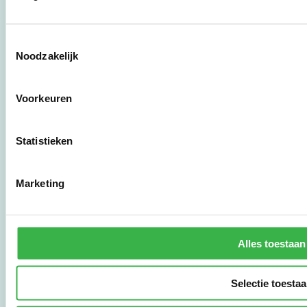
zorgaanbieders.
Toestemmingsselectie
Stichting Stimular
Noodzakelijk
Botersloot 177
3011 HE Rotterdam
Voorkeuren
010 - 238 28 28
Statistieken
mail@stimular.nl
www.stimular.nl
Marketing
LinkedIn
Gebruikersvoorwaarden
Alles toestaan
Privacy & Safety
Copyright & Disclaimer
Selectie toesta