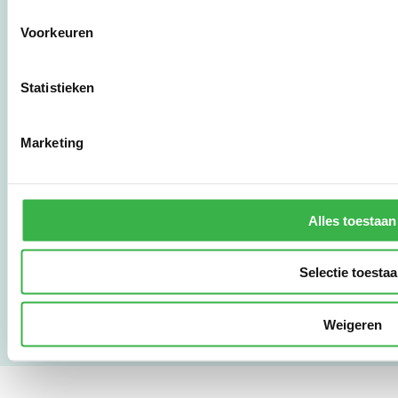
Stichting Stimular
Voorkeuren
Botersloot 177
3011 HE Rotterdam
Statistieken
010 - 238 28 28
mail@stimular.nl
Marketing
www.stimular.nl
LinkedIn
Alles toestaan
Gebruikersvoorwaarden
Privacy & Safety
Selectie toesta
Copyright & Disclaimer
Weigeren