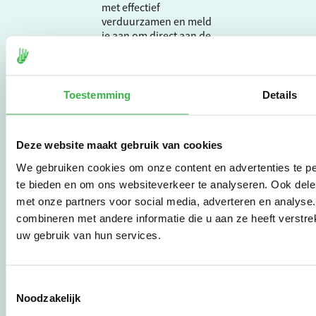
met effectief
verduurzamen en meld
je aan om direct aan de
slag te gaan.
Toestemming
Details
De Milieubarometer is
gecreëerd door
Stichting Stimular.
Stichting Stimular
Deze website maakt gebruik van cookies
vertaalt de groeiende
We gebruiken cookies om onze content en advertenties te pe
vraag om
duurzaamheid naar
te bieden en om ons websiteverkeer te analyseren. Ook dele
praktische
met onze partners voor social media, adverteren en analys
instrumenten en
combineren met andere informatie die u aan ze heeft verstre
werkwijzen voor
uw gebruik van hun services.
bedrijven,
brancheverenigingen,
overheden en
zorgaanbieders.
Toestemmingsselectie
Noodzakelijk