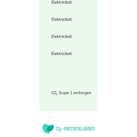
Elektriciteit
Ingekochte
elektriciteit
Elektriciteit
Waarvan groen
stroom uit
biomassa
Elektriciteit
Waarvan groen
stroom uit
windkracht
Elektriciteit
Waarvan groen
stroom uit zonn
energie
CO₂ Scope 3 verborgen