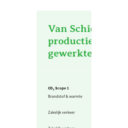
Van Schie Groen -
productieomvang
gewerkte uren
CO₂ Scope 1
Brandstof & warmte
Aardgas voor
verwarming
Zakelijk verkeer
Personenwagen
(in liters) diesel