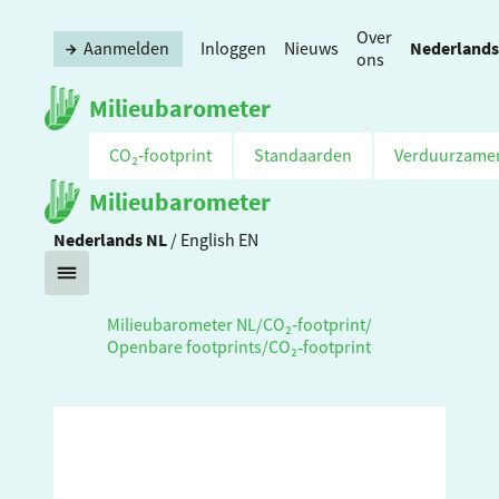
Over
Nederlands
Aanmelden
Inloggen
Nieuws
ons
Milieubarometer
CO₂‑footprint
Standaarden
Verduurzame
Milieubarometer
Nederlands
NL
/
English
EN
Milieubarometer NL
/
CO₂‑footprint
/
Openbare footprints
/
CO₂‑footprint