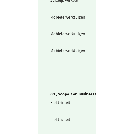
Zakelijk verkeer
Bestelwagen (in
liters) diesel
Mobiele werktuigen
Benzine
Mobiele werktuigen
Schone benzine
Mobiele werktuigen
Diesel
CO₂ Scope 2 en Business travel
Elektriciteit
Zelf opgewekte
zonnestroom (P
Elektriciteit
Teruggeleverde
stroom (uit PV o
Wind)