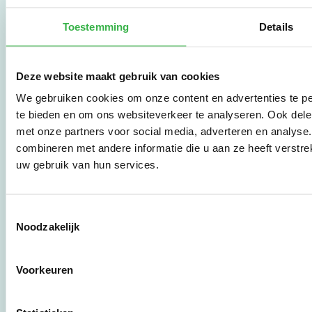
brengen? Dat kan met
de Milieubarometer,
Toestemming
Details
een zeer
gebruiksvriendelijke
tool met meer dan 25
Deze website maakt gebruik van cookies
jaar ervaring. Begin nu
met effectief
We gebruiken cookies om onze content en advertenties te pe
verduurzamen en meld
te bieden en om ons websiteverkeer te analyseren. Ook dele
je aan om direct aan de
met onze partners voor social media, adverteren en analys
slag te gaan.
combineren met andere informatie die u aan ze heeft verstre
uw gebruik van hun services.
De Milieubarometer is
gecreëerd door
Stichting Stimular.
Toestemmingsselectie
Stichting Stimular
Noodzakelijk
vertaalt de groeiende
vraag om
duurzaamheid naar
Voorkeuren
praktische
instrumenten en
werkwijzen voor