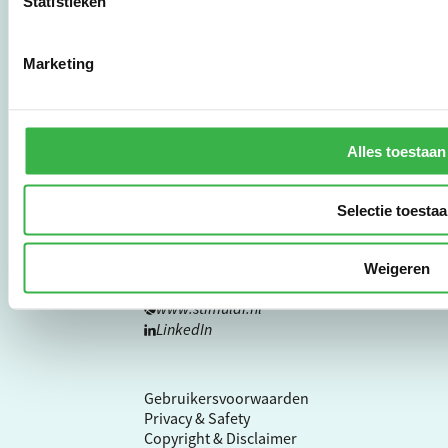
Statistieken
bedrijven,
brancheverenigingen,
overheden en
Marketing
zorgaanbieders.
Stichting Stimular
Alles toestaan
Botersloot 177
3011 HE Rotterdam
Selectie toesta
010 - 238 28 28
Weigeren
mail@stimular.nl
www.stimular.nl
LinkedIn
Gebruikersvoorwaarden
Privacy & Safety
Copyright & Disclaimer