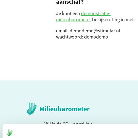
aanschaf?
Je kunt een
demonstratie-
milieubarometer
bekijken. Log in met:
email: demodemo@stimular.nl
wachtwoord: demodemo
Milieubarometer
Wil je de CO₂- en milieu-
impact van je bedrijf of
organisatie in kaart