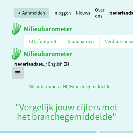
Over
Nederlands
Aanmelden
Inloggen
Nieuws
ons
Milieubarometer
CO₂‑footprint
Standaarden
Verduurzame
Milieubarometer
Nederlands
NL
/
English
EN
Milieubarometer NL
/
Branchegemiddeldes
"Vergelijk jouw cijfers met
het branchegemiddelde"