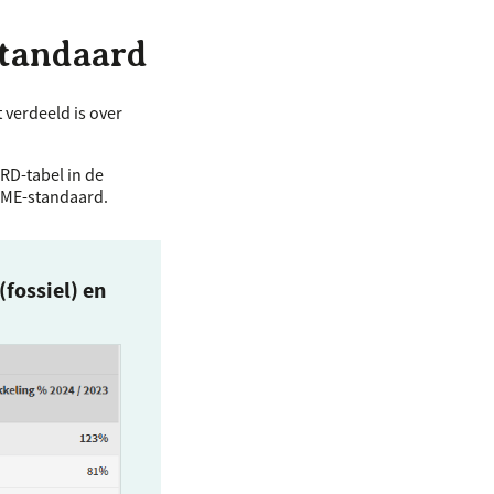
standaard
 verdeeld is over
SRD
-tabel in de
SME
-standaard.
(fossiel) en