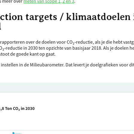
es meer over
meten van scope 1, 2 en 3
.
tion targets / klimaatdoelen
d
rapporteren over de doelen voor CO₂‑reductie, als je die hebt vast
₂‑reductie in 2030 ten opzichte van basisjaar 2018. Als je doelen h
itstoot de goede kant op gaat.
instellen in de Milieubarometer. Dat levert je doelgrafieken voor d