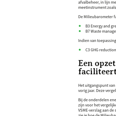
afvalbeheer, in lijn m
meetinstrument zoals
De Milieubarometer fa
B3 Energy and gre
B7 Waste managem
Indien van toepassing
C3
GHG
reduction 
Een opzet
faciliteer
Het uitgangspunt van
vorig jaar. Deze verge
Bij de onderdelen ene
zijn voor het vergelij
VSME
-verslag aan de 
zie je hoe de Milieu