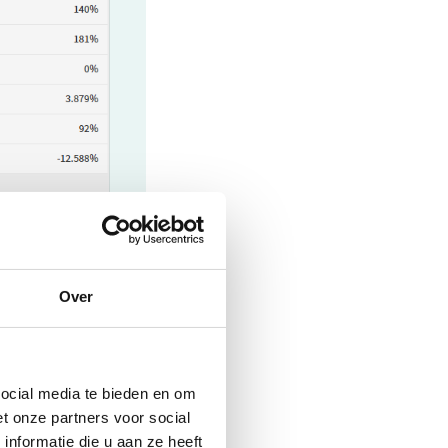
Over
 de
VSME
-
 hun
social media te bieden en om
nitoren.
t onze partners voor social
nformatie die u aan ze heeft