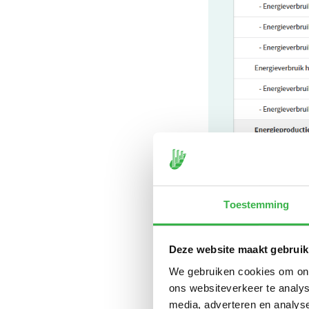
Toestemming
De onderdelen E
Deze website maakt gebruik
standaard, maar 
We gebruiken cookies om onze
zonnepanelen in
ons websiteverkeer te analys
media, adverteren en analys