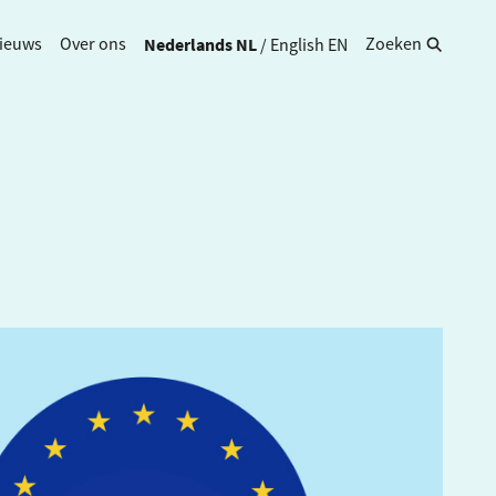
Nederlands
NL
/
English
EN
ieuws
Over ons
Zoeken