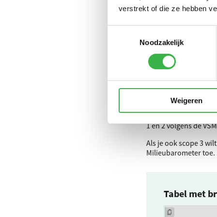
verstrekt of die ze hebben v
B3 greenh
Toestemmingsselectie
VSME
-st
Noodzakelijk
De
VSME
-standaard v
als dit relevant is in
rapporteren.
Weigeren
Op basis van verbruik
paragraaf) geeft de
C
1 en 2 volgens de
VSM
Als je ook scope 3 wil
Milieubarometer toe.
Tabel met b