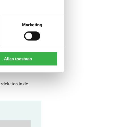
rint in
Marketing
de scope 3 emissies
 om over scope 3 te
Alles toestaan
ik (zie vorige
 rapportage over scope
ardeketen in de