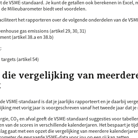
et de
VSME
-standaard. Je kunt de getallen ook berekenen in Excel, 
 de Milieubarometer biedt veel voordelen.
ciliteert het rapporteren over de volgende onderdelen van de
VSM
enhouse gas emissions (artikel 29, 30, 31)
ent (artikel 38.a en 38.b)
:
targets (artikel 54)
 die vergelijking van meerder
t
 de
VSME
-standaard is dat je jaarlijks rapporteert en je daarbij verge
lijking met vorig jaar is voorgeschreven vanaf het tweede jaar dat je
rgie, CO₂ en afval geeft de
VSME
-standaard suggesties voor tabelle
ken van de scores in verschillende kalenderjaren. Het bespaart je tijd 
slag gaat met een opzet die vergelijking van meerdere kalenderjaren
barometer de gevraagde
VSME
-data voor jou op een rij kan zetten.