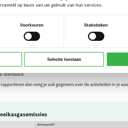
erzameld op basis van uw gebruik van hun services.
ouse gas emissions /CO₂‑footp
andaard
Voorkeuren
Statistieken
raagt om je CO₂‑emissies in scope 1 en scope 2. Je rapporteert ook 
 jouw branche. De standaard bevat geen richtlijnen voor de afweging
Selectie toestaan
sgegevens die je al invulde voor de berekening van je energieverbru
SRD
-tabel in de Milieubarometer alle cijfers die je nodig hebt voor
E
-standaard.
t rapporteren dan voeg je ook gegevens over de activiteiten in je wa
roeikasgasemissies