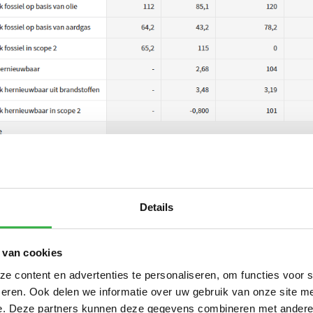
Details
nergieproductie en Energie-intensiteit worden niet gevraagd door
 van cookies
zijn interessant voor bedrijven die bijvoorbeeld de opbrengst van
 content en advertenties te personaliseren, om functies voor 
 beeld willen brengen en hun energieverbruik nog beter willen mo
eren. Ook delen we informatie over uw gebruik van onze site me
e. Deze partners kunnen deze gegevens combineren met andere i