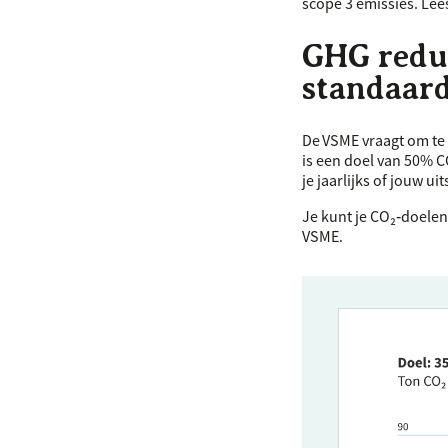
scope 3 emissies. Le
GHG
reduc
standaar
De
VSME
vraagt om te 
is een doel van 50% CO
je jaarlijks of jouw u
Je kunt je CO₂‑doelen 
VSME
.