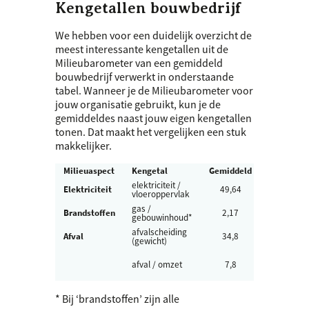
Kengetallen bouwbedrijf
We hebben voor een duidelijk overzicht de
meest interessante kengetallen uit de
Milieubarometer van een gemiddeld
bouwbedrijf verwerkt in onderstaande
tabel. Wanneer je de Milieubarometer voor
jouw organisatie gebruikt, kun je de
gemiddeldes naast jouw eigen kengetallen
tonen. Dat maakt het vergelijken een stuk
makkelijker.
Milieuaspect
Kengetal
Gemiddeld
Eenheid
elektriciteit /
Elektriciteit
49,64
kWh/m²
vloeroppervlak
gas /
m³
Brandstoffen
2,17
gebouwinhoud*
gas/m³
afvalscheiding
Afval
34,8
%
(gewicht)
ton-
afval / omzet
7,8
kg/ton-
euro
* Bij ‘brandstoffen’ zijn alle