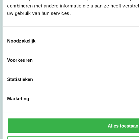
een zeer
combineren met andere informatie die u aan ze heeft verstre
gebruiksvriendelijke
uw gebruik van hun services.
tool met meer dan 25
jaar ervaring. Begin nu
met effectief
verduurzamen en meld
Toestemmingsselectie
je aan om direct aan de
Noodzakelijk
slag te gaan.
Voorkeuren
De Milieubarometer is
gecreëerd door
Statistieken
Stichting Stimular.
Stichting Stimular
vertaalt de groeiende
vraag om
Marketing
duurzaamheid naar
praktische
instrumenten en
werkwijzen voor
Alles toestaan
bedrijven,
brancheverenigingen,