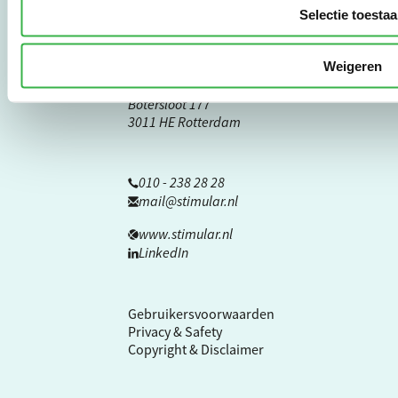
overheden en
Selectie toesta
zorgaanbieders.
Weigeren
Stichting Stimular
Botersloot 177
3011 HE Rotterdam
010 - 238 28 28
mail@stimular.nl
www.stimular.nl
LinkedIn
Gebruikersvoorwaarden
Privacy & Safety
Copyright & Disclaimer