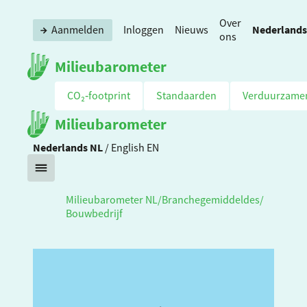
Over
Nederlands
Aanmelden
Inloggen
Nieuws
ons
Milieubarometer
CO₂‑footprint
Standaarden
Verduurzame
Milieubarometer
Nederlands
NL
/
English
EN
Milieubarometer NL
/
Branchegemiddeldes
/
Bouwbedrijf