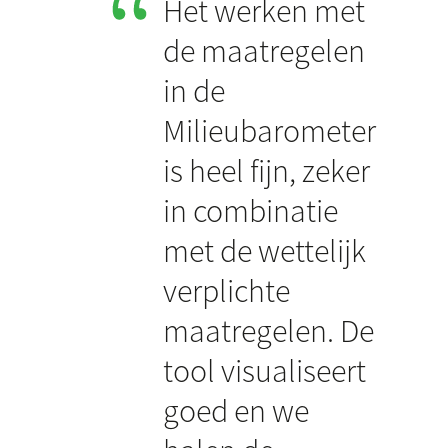
Het werken met
de maatregelen
in de
Milieubarometer
is heel fijn, zeker
in combinatie
met de wettelijk
verplichte
maatregelen. De
tool visualiseert
goed en we