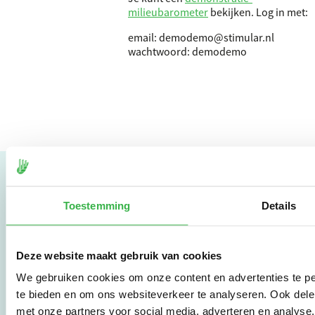
milieubarometer
bekijken. Log in met:
email: demodemo@stimular.nl
wachtwoord: demodemo
Toestemming
Details
Milieubarometer
Wil je de CO₂- en milieu-
Deze website maakt gebruik van cookies
impact van je bedrijf of
We gebruiken cookies om onze content en advertenties te pe
organisatie in kaart
brengen? Dat kan met
te bieden en om ons websiteverkeer te analyseren. Ook dele
de Milieubarometer,
met onze partners voor social media, adverteren en analys