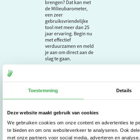
brengen? Dat kan met
de Milieubarometer,
een zeer
gebruiksvriendelijke
tool met meer dan 25
jaar ervaring. Begin nu
met effectief
verduurzamen en meld
je aan om direct aan de
slag te gaan.
De Milieubarometer is
gecreëerd door
Toestemming
Details
Stichting Stimular.
Stichting Stimular
vertaalt de groeiende
vraag om
Deze website maakt gebruik van cookies
duurzaamheid naar
We gebruiken cookies om onze content en advertenties te pe
praktische
instrumenten en
te bieden en om ons websiteverkeer te analyseren. Ook dele
werkwijzen voor
met onze partners voor social media, adverteren en analys