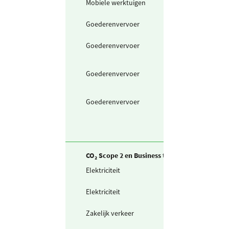
Mobiele werktuigen
HVO biodiesel ui
afvalolie
Goederenvervoer
Bestelwagen (in
liters) diesel
Goederenvervoer
Bestelwagen H
biodiesel uit
afvalolie
Goederenvervoer
Vrachtwagen H
biodiesel uit
afvalolie
Goederenvervoer
Vrachtwagen Eu
V (in liters) diese
CO₂ Scope 2 en Business travel
Elektriciteit
Zelf opgewekte
zonnestroom (P
Elektriciteit
Ingekochte
elektriciteit
Zakelijk verkeer
Gedeclareerde 
privé auto's