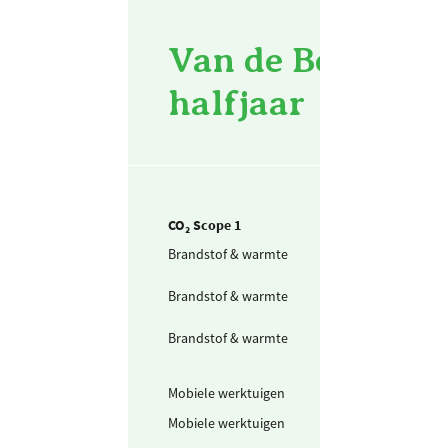
Van de Beek Bedr
halfjaar
CO₂ Scope 1
Brandstof & warmte
Aardgas voor
verwarming
Brandstof & warmte
Acetyleen (alle
CO2)
Brandstof & warmte
Propaan voor
verwarming
projectlocaties
Mobiele werktuigen
Schone benzine
Mobiele werktuigen
Diesel