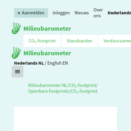
Over
Nederlands
Aanmelden
Inloggen
Nieuws
ons
Milieubarometer
CO₂‑footprint
Standaarden
Verduurzame
Milieubarometer
Nederlands
NL
/
English
EN
Milieubarometer NL
/
CO₂‑footprint
/
Openbare footprints
/
CO₂‑footprint