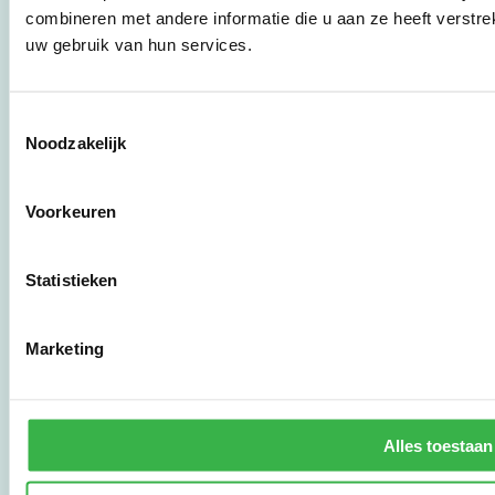
bedrijven,
combineren met andere informatie die u aan ze heeft verstre
brancheverenigingen,
uw gebruik van hun services.
overheden en
zorgaanbieders.
Toestemmingsselectie
Noodzakelijk
Stichting Stimular
Botersloot 177
3011 HE Rotterdam
Voorkeuren
010 - 238 28 28
Statistieken
mail@stimular.nl
www.stimular.nl
Marketing
LinkedIn
Gebruikersvoorwaarden
Alles toestaan
Privacy & Safety
Copyright & Disclaimer