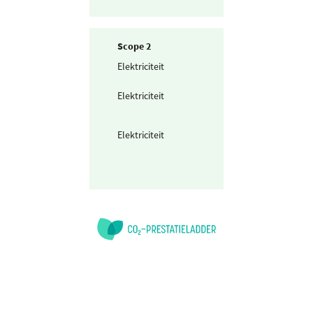
Scope 2
Elektriciteit
Zelf opgewekte
zonnestroom (P
Elektriciteit
Teruggeleverde
stroom (uit PV o
Wind)
Elektriciteit
Ingekochte
elektriciteit