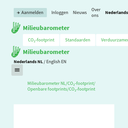
Over
Nederlands
Aanmelden
Inloggen
Nieuws
ons
Milieubarometer
CO₂‑footprint
Standaarden
Verduurzame
Milieubarometer
Nederlands
NL
/
English
EN
Milieubarometer NL
/
CO₂‑footprint
/
Openbare footprints
/
CO₂‑footprint