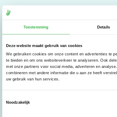
De Milieubarometer is
gecreëerd door
Stichting Stimular.
Toestemming
Details
Stichting Stimular
vertaalt de groeiende
vraag om
duurzaamheid naar
Deze website maakt gebruik van cookies
praktische
instrumenten en
We gebruiken cookies om onze content en advertenties te pe
werkwijzen voor
te bieden en om ons websiteverkeer te analyseren. Ook dele
bedrijven,
met onze partners voor social media, adverteren en analys
brancheverenigingen,
combineren met andere informatie die u aan ze heeft verstre
overheden en
uw gebruik van hun services.
zorgaanbieders.
Toestemmingsselectie
Stichting Stimular
Noodzakelijk
Botersloot 177
3011 HE Rotterdam