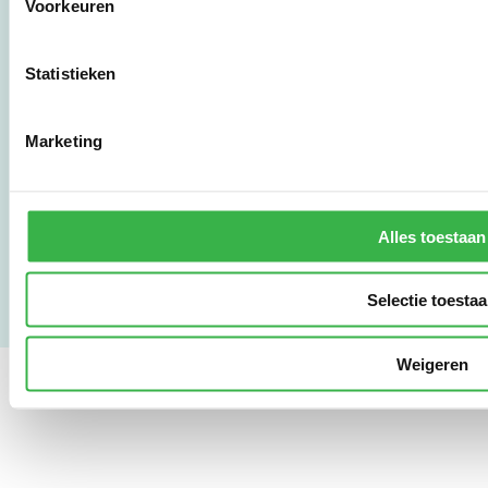
Voorkeuren
010 - 238 28 28
mail@stimular.nl
Statistieken
www.stimular.nl
LinkedIn
Marketing
Gebruikersvoorwaarden
Privacy & Safety
Alles toestaan
Copyright & Disclaimer
Selectie toesta
Weigeren