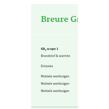
Breure Grondwe
CO₂ scope 1
Brandstof & warmte
Aardgas voor
verwarming
Emissies
Koudemiddel -
R410a
Mobiele werktuigen
Benzine
Mobiele werktuigen
Schone benzine
Mobiele werktuigen
Diesel