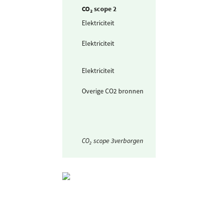
CO₂ scope 2
Elektriciteit
Zelf opgewekte
zonnestroom (P
Elektriciteit
Teruggeleverde
stroom (uit PV o
Wind)
Elektriciteit
Ingekochte
elektriciteit
Overige CO2 bronnen
CO2-item scope
(zelf aanpassen)
CO₂ scope 3verborgen