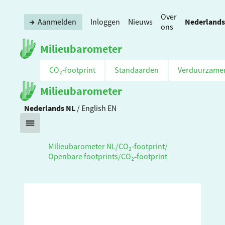
Over
Nederlands
Aanmelden
Inloggen
Nieuws
ons
Milieubarometer
CO₂‑footprint
Standaarden
Verduurzame
Milieubarometer
Nederlands
NL
/
English
EN
Milieubarometer NL
/
CO₂‑footprint
/
Openbare footprints
/
CO₂‑footprint