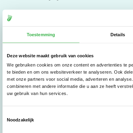
De Milieubarometer is
gecreëerd door
Stichting Stimular.
Toestemming
Details
Stichting Stimular
vertaalt de groeiende
vraag om
duurzaamheid naar
Deze website maakt gebruik van cookies
praktische
instrumenten en
We gebruiken cookies om onze content en advertenties te pe
werkwijzen voor
te bieden en om ons websiteverkeer te analyseren. Ook dele
bedrijven,
met onze partners voor social media, adverteren en analys
brancheverenigingen,
combineren met andere informatie die u aan ze heeft verstre
overheden en
uw gebruik van hun services.
zorgaanbieders.
Toestemmingsselectie
Stichting Stimular
Noodzakelijk
Botersloot 177
3011 HE Rotterdam