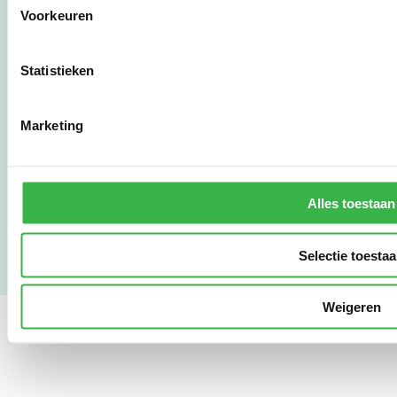
Voorkeuren
010 - 238 28 28
mail@stimular.nl
Statistieken
www.stimular.nl
LinkedIn
Marketing
Gebruikersvoorwaarden
Privacy & Safety
Alles toestaan
Copyright & Disclaimer
Selectie toesta
Weigeren