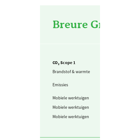
Breure Grondwer
CO₂ Scope 1
Brandstof & warmte
Aardgas voor
verwarming
Emissies
Koudemiddel -
R410a
Mobiele werktuigen
Benzine
Mobiele werktuigen
Schone benzine
Mobiele werktuigen
Diesel