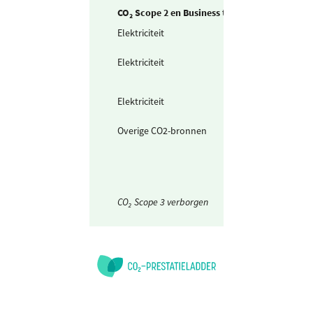
CO₂ Scope 2 en Business travel
Elektriciteit
Zelf opgewekte
zonnestroom (P
Elektriciteit
Teruggeleverde
stroom (uit PV o
Wind)
Elektriciteit
Ingekochte
elektriciteit
Overige CO2-bronnen
CO2-item scope
(zelf aanpassen)
CO₂ Scope 3 verborgen