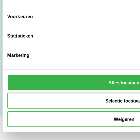
3011 HE Rotterdam
Voorkeuren
010 - 238 28 28
mail@stimular.nl
Statistieken
www.stimular.nl
LinkedIn
Marketing
Gebruikersvoorwaarden
Privacy & Safety
Alles toestaan
Copyright & Disclaimer
Selectie toesta
Weigeren