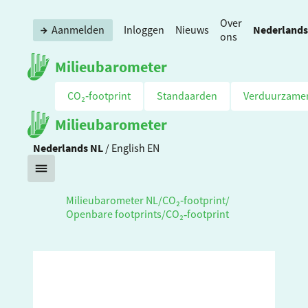
Over
Nederlands
Aanmelden
Inloggen
Nieuws
ons
Milieubarometer
CO₂‑footprint
Standaarden
Verduurzame
Milieubarometer
Nederlands
NL
/
English
EN
Milieubarometer NL
/
CO₂‑footprint
/
Openbare footprints
/
CO₂‑footprint