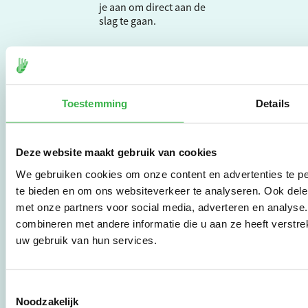
je aan om direct aan de
slag te gaan.
De Milieubarometer is
gecreëerd door
Stichting Stimular.
Toestemming
Details
Stichting Stimular
vertaalt de groeiende
vraag om
duurzaamheid naar
Deze website maakt gebruik van cookies
praktische
We gebruiken cookies om onze content en advertenties te pe
instrumenten en
te bieden en om ons websiteverkeer te analyseren. Ook dele
werkwijzen voor
bedrijven,
met onze partners voor social media, adverteren en analys
brancheverenigingen,
combineren met andere informatie die u aan ze heeft verstre
overheden en
uw gebruik van hun services.
zorgaanbieders.
Toestemmingsselectie
Stichting Stimular
Noodzakelijk
Botersloot 177