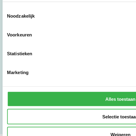
Toestemmingsselectie
Stichting Stimular
Noodzakelijk
Botersloot 177
3011 HE Rotterdam
Voorkeuren
010 - 238 28 28
Statistieken
mail@stimular.nl
www.stimular.nl
LinkedIn
Marketing
Gebruikersvoorwaarden
Privacy & Safety
Alles toestaan
Copyright & Disclaimer
Selectie toesta
Weigeren