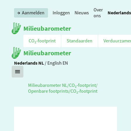
Over
Nederlands
Aanmelden
Inloggen
Nieuws
ons
Milieubarometer
CO₂‑footprint
Standaarden
Verduurzame
Milieubarometer
Nederlands
NL
/
English
EN
Milieubarometer NL
/
CO₂‑footprint
/
Openbare footprints
/
CO₂‑footprint