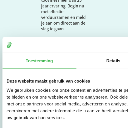
tool met meer dan 25
jaar ervaring. Begin nu
met effectief
verduurzamen en meld
je aan om direct aan de
slag te gaan.
De Milieubarometer is
gecreëerd door
Stichting Stimular.
Toestemming
Details
Stichting Stimular
vertaalt de groeiende
vraag om
Deze website maakt gebruik van cookies
duurzaamheid naar
praktische
We gebruiken cookies om onze content en advertenties te pe
instrumenten en
te bieden en om ons websiteverkeer te analyseren. Ook dele
werkwijzen voor
met onze partners voor social media, adverteren en analys
bedrijven,
combineren met andere informatie die u aan ze heeft verstre
brancheverenigingen,
overheden en
uw gebruik van hun services.
zorgaanbieders.