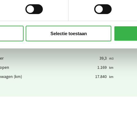
an op groene stroom uit zon of wind (NL)
16.634
kWh
Selectie toestaan
er
39,3
m3
lopen
1.169
km
nwagen (km)
17.840
km