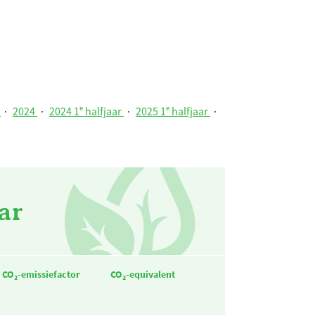
r
·
2024
·
2024 1ᵉ halfjaar
·
2025 1ᵉ halfjaar
·
ar
CO₂-emissiefactor
CO₂-equivalent