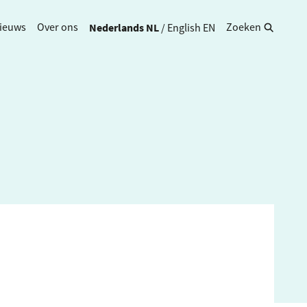
Nederlands
NL
/
English
EN
ieuws
Over ons
Zoeken