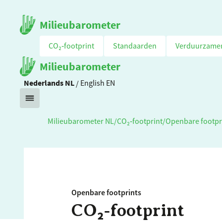
Milieubarometer
CO₂‑footprint
Standaarden
Verduurzame
Milieubarometer
Nederlands
NL
/
English
EN
Milieubarometer NL
/
CO₂‑footprint
/
Openbare footpr
Openbare footprints
CO₂‑footprint