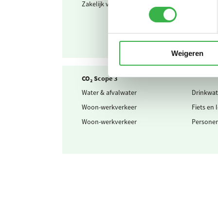
Zakelijk verkeer
...waarv
Weigeren
CO₂ Scope 3
Water & afvalwater
Drinkwat
Woon-werkverkeer
Fiets en 
Woon-werkverkeer
Persone