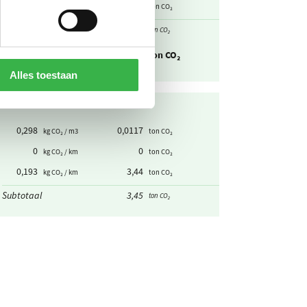
-0,536
-8,92
kg CO₂ / kWh
ton CO₂
Subtotaal
4,67
ton CO₂
CO₂-uitstoot
90,5
ton CO₂
Alles toestaan
0,298
0,0117
kg CO₂ / m3
ton CO₂
0
0
kg CO₂ / km
ton CO₂
0,193
3,44
kg CO₂ / km
ton CO₂
Subtotaal
3,45
ton CO₂