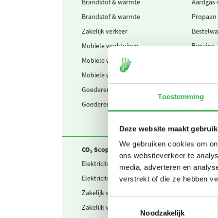
Brandstof & warmte
Aardgas 
Brandstof & warmte
Propaan
Zakelijk verkeer
Bestelwag
Mobiele werktuigen
Benzine
Mobiele werktuigen
Schone b
Mobiele werktuigen
Diesel
Goederenvervoer
Vrachtwag
Toestemming
Goederenvervoer
Vrachtwag
Deze website maakt gebruik
We gebruiken cookies om onze
CO₂ Scope 2 en Business travel
ons websiteverkeer te analys
Elektriciteit
Ingekocht
media, adverteren en analys
Elektriciteit
Waarvan 
verstrekt of die ze hebben v
Zakelijk verkeer
Elektrisc
Toestemmingsselectie
Zakelijk verkeer
Elektrisc
Noodzakelijk