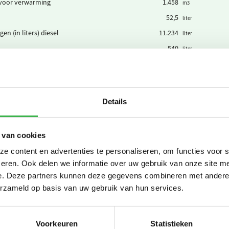
voor verwarming
1.458
m3
52,5
liter
en (in liters) diesel
11.234
liter
540
liter
enzine
540
liter
7.386
liter
en Euro III (in liters) diesel
2.423
liter
Details
en Euro VI (in liters) diesel
3.372
liter
 van cookies
 content en advertenties te personaliseren, om functies voor 
eren. Ook delen we informatie over uw gebruik van onze site me
e elektriciteit
7.296
kWh
e. Deze partners kunnen deze gegevens combineren met andere i
groene stroom uit windkracht
7.296
erzameld op basis van uw gebruik van hun services.
kWh
he auto's laadpas (grijze stroom)
8.905
kWh
he auto's (laden op de zaak)
16.434
kWh
Voorkeuren
Statistieken