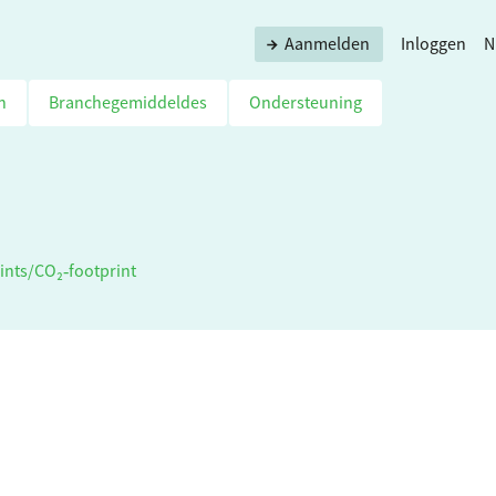
Aanmelden
Inloggen
N
n
Branchegemiddeldes
Ondersteuning
ints
/
CO₂‑footprint