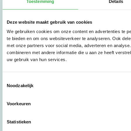
Toestemming
Details
vertaalt de groeiende
vraag om
duurzaamheid naar
praktische
Deze website maakt gebruik van cookies
instrumenten en
We gebruiken cookies om onze content en advertenties te pe
werkwijzen voor
te bieden en om ons websiteverkeer te analyseren. Ook dele
bedrijven,
brancheverenigingen,
met onze partners voor social media, adverteren en analys
overheden en
combineren met andere informatie die u aan ze heeft verstre
zorgaanbieders.
uw gebruik van hun services.
Stichting Stimular
Toestemmingsselectie
Botersloot 177
Noodzakelijk
3011 HE Rotterdam
Voorkeuren
010 - 238 28 28
mail@stimular.nl
Statistieken
www.stimular.nl