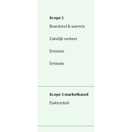
Scope 1
Brandstof & warmte
Aardgas voor
productie
Zakelijk verkeer
Personenwagen
(in liters) benzi
Emissies
Koudemiddel -
R404a
Emissies
Koudemiddel -
R507
Scope 2 marketbased
Elektriciteit
Ingekochte
elektriciteit