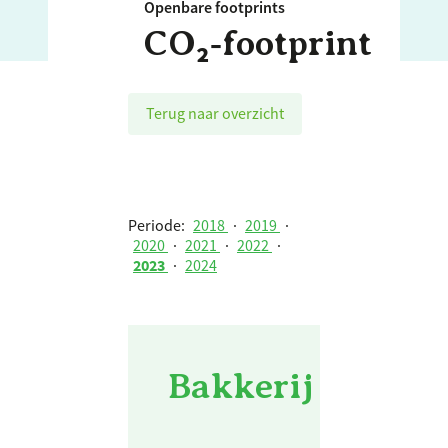
Openbare footprints
CO₂‑footprint
Terug naar overzicht
Periode:
2018
·
2019
·
2020
·
2021
·
2022
·
2023
·
2024
Bakkerij van de 