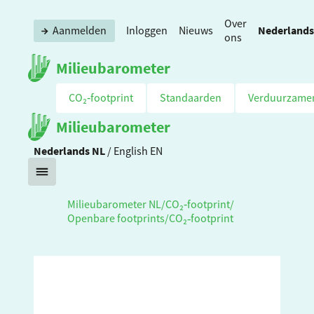
Over
Nederlands
Aanmelden
Inloggen
Nieuws
ons
Milieubarometer
CO₂‑footprint
Standaarden
Verduurzame
Milieubarometer
Nederlands
NL
/
English
EN
Milieubarometer NL
/
CO₂‑footprint
/
Openbare footprints
/
CO₂‑footprint