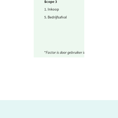
Scope 3
1. Inkoop
Drinkwater
5. Bedrijfsafval
Restafval
*
Factor is door gebruiker ingesteld.