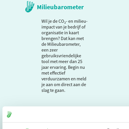
Milieubarometer
Wil je de CO₂- en milieu-
impact van je bedrijf of
organisatie in kaart
brengen? Dat kan met
de Milieubarometer,
een zeer
gebruiksvriendelijke
tool met meer dan 25
jaar ervaring. Begin nu
met effectief
verduurzamen en meld
je aan om direct aan de
slag te gaan.
De Milieubarometer is
gecreëerd door
Stichting Stimular.
Stichting Stimular