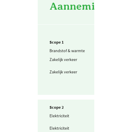
Aannemingsbedri
Scope 1
Brandstof & warmte
Aardgas
Zakelijk verkeer
Personenwagen
(in liters) benzi
Zakelijk verkeer
Personenwagen
(in liters) diesel
Scope 2
Elektriciteit
Zelf opgewekte
zonnestroom (P
Elektriciteit
Ingekochte
elektriciteit