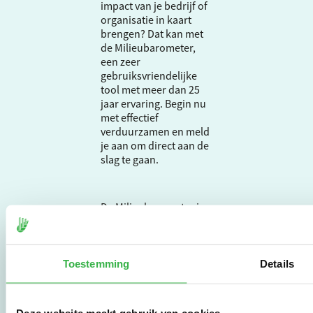
impact van je bedrijf of
organisatie in kaart
brengen? Dat kan met
de Milieubarometer,
een zeer
gebruiksvriendelijke
tool met meer dan 25
jaar ervaring. Begin nu
met effectief
verduurzamen en meld
je aan om direct aan de
slag te gaan.
De Milieubarometer is
gecreëerd door
Stichting Stimular.
Stichting Stimular
vertaalt de groeiende
Toestemming
Details
vraag om
duurzaamheid naar
praktische
Deze website maakt gebruik van cookies