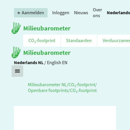
Over
Nederlands
Aanmelden
Inloggen
Nieuws
ons
Milieubarometer
CO₂‑footprint
Standaarden
Verduurzame
Milieubarometer
Nederlands
NL
/
English
EN
Milieubarometer NL
/
CO₂‑footprint
/
Openbare footprints
/
CO₂‑footprint