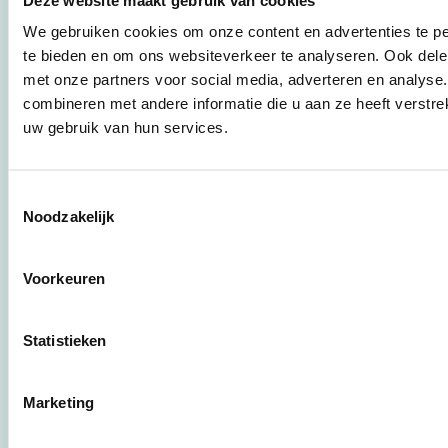
instrumenten en
werkwijzen voor
We gebruiken cookies om onze content en advertenties te pe
bedrijven,
te bieden en om ons websiteverkeer te analyseren. Ook dele
brancheverenigingen,
met onze partners voor social media, adverteren en analys
overheden en
combineren met andere informatie die u aan ze heeft verstre
zorgaanbieders.
uw gebruik van hun services.
Stichting Stimular
Botersloot 177
Toestemmingsselectie
3011 HE Rotterdam
Noodzakelijk
Voorkeuren
010 - 238 28 28
mail@stimular.nl
Statistieken
www.stimular.nl
LinkedIn
Marketing
Gebruikersvoorwaarden