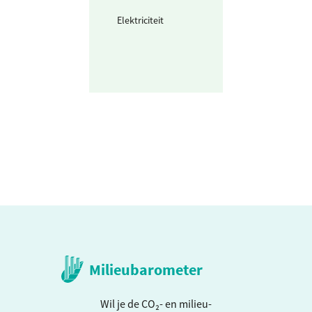
Elektriciteit
Waarvan voor
opladen
voertuigen (grij
stroom)
Milieubarometer
Wil je de CO₂- en milieu-