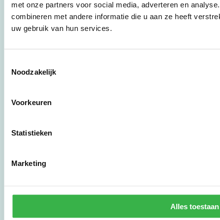
overheden en
met onze partners voor social media, adverteren en analys
zorgaanbieders.
combineren met andere informatie die u aan ze heeft verstre
uw gebruik van hun services.
Stichting Stimular
Botersloot 177
Toestemmingsselectie
3011 HE Rotterdam
Noodzakelijk
010 - 238 28 28
Voorkeuren
mail@stimular.nl
www.stimular.nl
Statistieken
LinkedIn
Marketing
Gebruikersvoorwaarden
Privacy & Safety
Copyright & Disclaimer
Alles toestaan