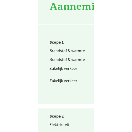
Aannemingsbedri
Scope 1
Brandstof & warmte
Aardgas
Brandstof & warmte
Propaan
Zakelijk verkeer
Personenwagen
(in liters) benzi
Zakelijk verkeer
Personenwagen
(in liters) diesel
Scope 2
Elektriciteit
Ingekochte
elektriciteit