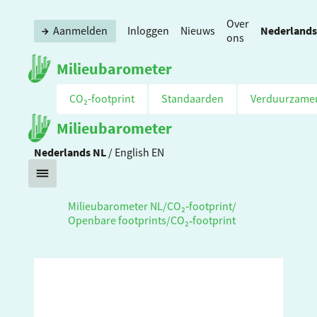
Over
Nederlands
Aanmelden
Inloggen
Nieuws
ons
Milieubarometer
CO₂‑footprint
Standaarden
Verduurzame
Milieubarometer
Nederlands
NL
/
English
EN
Milieubarometer NL
/
CO₂‑footprint
/
Openbare footprints
/
CO₂‑footprint