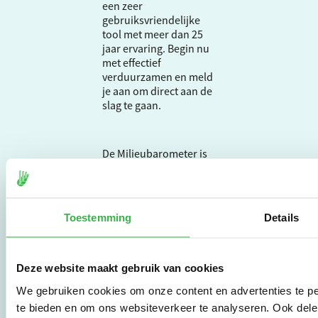
een zeer
gebruiksvriendelijke
tool met meer dan 25
jaar ervaring. Begin nu
met effectief
verduurzamen en meld
je aan om direct aan de
slag te gaan.
De Milieubarometer is
gecreëerd door
Stichting Stimular.
Stichting Stimular
vertaalt de groeiende
Toestemming
Details
vraag om
duurzaamheid naar
praktische
instrumenten en
Deze website maakt gebruik van cookies
werkwijzen voor
We gebruiken cookies om onze content en advertenties te pe
bedrijven,
te bieden en om ons websiteverkeer te analyseren. Ook dele
brancheverenigingen,