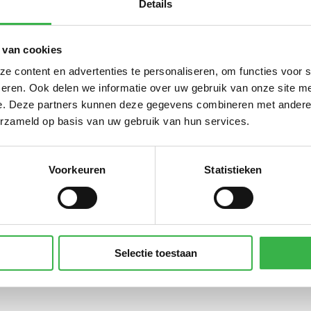
Details
51.986
m³
44,0
kg
 van cookies
agen (in liters) benzine
21.502
liter
 content en advertenties te personaliseren, om functies voor 
agen (in liters) diesel
209.163
liter
eren. Ook delen we informatie over uw gebruik van onze site me
e. Deze partners kunnen deze gegevens combineren met andere i
erzameld op basis van uw gebruik van hun services.
Voorkeuren
Statistieken
ewekte zonnestroom (PV)
11.510
kWh
e elektriciteit
1.205.014
kWh
voor opladen voertuigen (grijze stroom)
7.033
kWh
Selectie toestaan