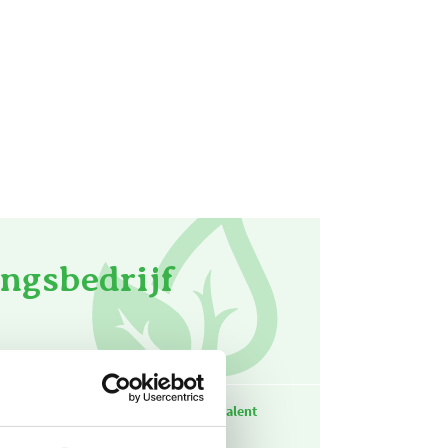
ngsbedrijf
CO₂-emissiefactor
CO₂-equivalent