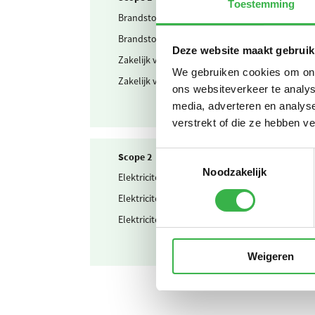
Toestemming
Brandstof & warmte
Aardgas
Brandstof & warmte
Propaan
Deze website maakt gebruik
Zakelijk verkeer
Personenw
We gebruiken cookies om onze
Zakelijk verkeer
Personenw
ons websiteverkeer te analys
media, adverteren en analys
verstrekt of die ze hebben v
Toestemmingsselectie
Scope 2
Noodzakelijk
Elektriciteit
Zelf opg
Elektriciteit
Ingekocht
Elektriciteit
Waarvan 
Weigeren