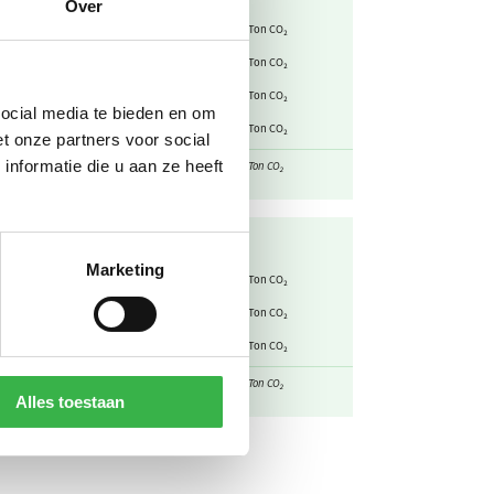
Over
1,89
98,2
kg CO₂ / m³
Ton CO₂
3,39
0,149
kg CO₂ / kg
Ton CO₂
2,88
62,0
kg CO₂ / liter
Ton CO₂
social media te bieden en om
3,31
692
kg CO₂ / liter
Ton CO₂
t onze partners voor social
Subtotaal
852
nformatie die u aan ze heeft
Ton CO₂
Marketing
0
0
kg CO₂ / kWh
Ton CO₂
0,526
634
kg CO₂ / kWh
Ton CO₂
-0,526
-3,70
kg CO₂ / kWh
Ton CO₂
Subtotaal
630
Ton CO₂
Alles toestaan