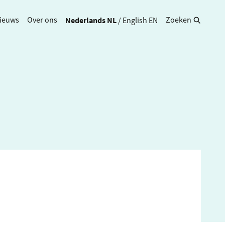
Nederlands
NL
/
English
EN
ieuws
Over ons
Zoeken