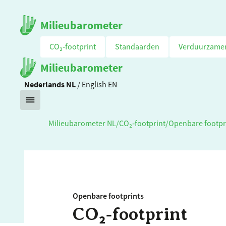
Milieubarometer
CO₂‑footprint
Standaarden
Verduurzame
Milieubarometer
Nederlands
NL
/
English
EN
Milieubarometer NL
/
CO₂‑footprint
/
Openbare footpr
Openbare footprints
CO₂‑footprint