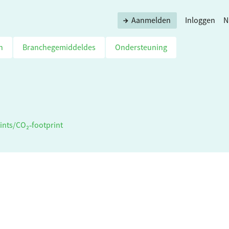
Aanmelden
Inloggen
N
n
Branchegemiddeldes
Ondersteuning
ints
/
CO₂‑footprint