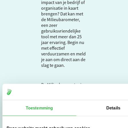
impact van je bedrijf of
organisatie in kaart
brengen? Dat kan met
de Milieubarometer,
een zeer
gebruiksvriendelijke
tool met meer dan 25
jaar ervaring. Begin nu
met effectief
verduurzamen en meld
je aan om direct aan de
slag te gaan.
De Milieubarometer is
gecreëerd door
Stichting Stimular.
Stichting Stimular
vertaalt de groeiende
Toestemming
Details
vraag om
duurzaamheid naar
praktische
Deze website maakt gebruik van cookies