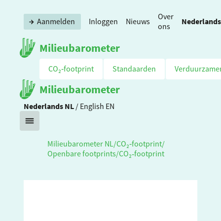
Over
Nederlands
Aanmelden
Inloggen
Nieuws
ons
Milieubarometer
CO₂‑footprint
Standaarden
Verduurzame
Milieubarometer
Nederlands
NL
/
English
EN
Milieubarometer NL
/
CO₂‑footprint
/
Openbare footprints
/
CO₂‑footprint