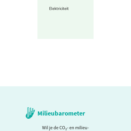
Elektriciteit
Waarvan voor
opladen
voertuigen (grij
stroom)
Milieubarometer
Wil je de CO₂- en milieu-