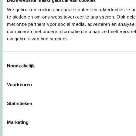
instrumenten en
werkwijzen voor
We gebruiken cookies om onze content en advertenties te pe
bedrijven,
te bieden en om ons websiteverkeer te analyseren. Ook dele
brancheverenigingen,
met onze partners voor social media, adverteren en analys
overheden en
combineren met andere informatie die u aan ze heeft verstre
zorgaanbieders.
uw gebruik van hun services.
Stichting Stimular
Botersloot 177
Toestemmingsselectie
3011 HE Rotterdam
Noodzakelijk
Voorkeuren
010 - 238 28 28
mail@stimular.nl
Statistieken
www.stimular.nl
LinkedIn
Marketing
Gebruikersvoorwaarden