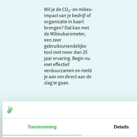
Wil je de CO₂- en milieu-
impact van je bedrijf of
organisatie in kaart
brengen? Dat kan met
de Milieubarometer,
een zeer
gebruiksvriendelijke
tool met meer dan 25
jaar ervaring. Begin nu
met effectief
verduurzamen en meld
je aan om direct aan de
slag te gaan.
De Milieubarometer is
gecreëerd door
Stichting Stimular.
Stichting Stimular
Toestemming
Details
vertaalt de groeiende
vraag om