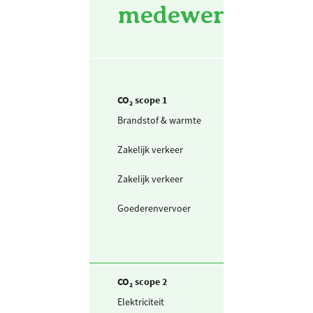
medewerkers (fte
CO₂ scope 1
Brandstof & warmte
Aardgas voor
verwarming
Zakelijk verkeer
Personenwagen
(in liters) benzi
Zakelijk verkeer
Personenwagen
(in liters) diesel
Goederenvervoer
Bestelwagen (in
liters) diesel
CO₂ scope 2
Elektriciteit
Ingekochte
elektriciteit