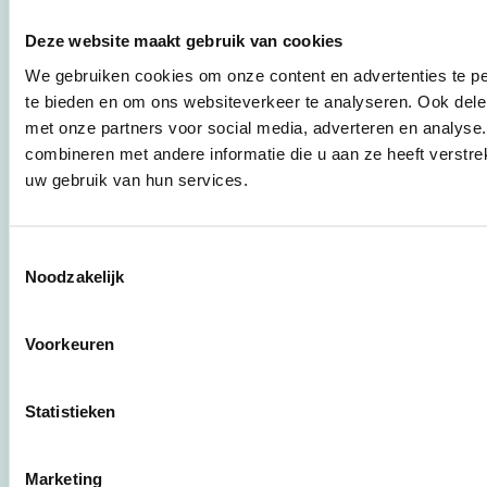
duurzaamheid naar
praktische
Deze website maakt gebruik van cookies
instrumenten en
We gebruiken cookies om onze content en advertenties te pe
werkwijzen voor
bedrijven,
te bieden en om ons websiteverkeer te analyseren. Ook dele
brancheverenigingen,
met onze partners voor social media, adverteren en analys
overheden en
combineren met andere informatie die u aan ze heeft verstre
zorgaanbieders.
uw gebruik van hun services.
Stichting Stimular
Toestemmingsselectie
Botersloot 177
Noodzakelijk
3011 HE Rotterdam
Voorkeuren
010 - 238 28 28
mail@stimular.nl
Statistieken
www.stimular.nl
LinkedIn
Marketing