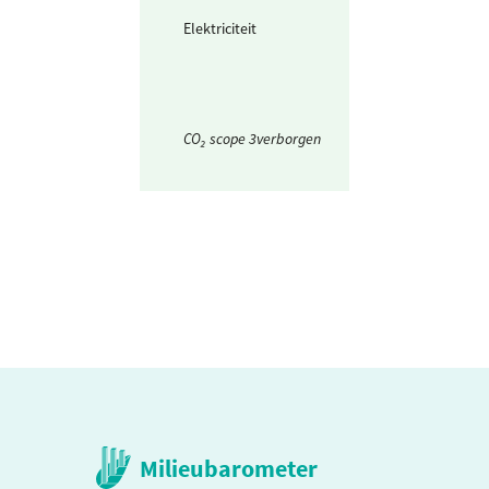
Elektriciteit
Waarvan groen
stroom uit
windkracht
CO₂ scope 3verborgen
Milieubarometer