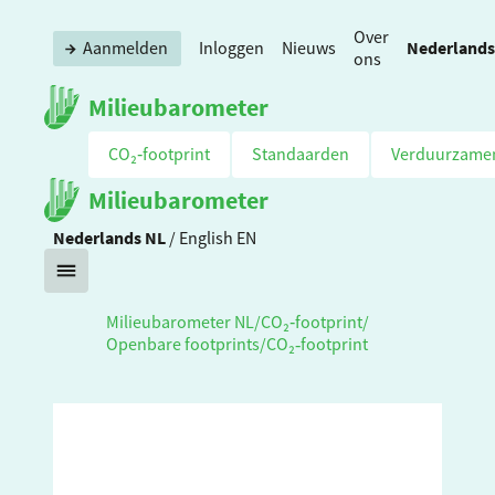
Over
Nederlands
Aanmelden
Inloggen
Nieuws
ons
Milieubarometer
CO₂‑footprint
Standaarden
Verduurzame
Milieubarometer
Nederlands
NL
/
English
EN
Milieubarometer NL
/
CO₂‑footprint
/
Openbare footprints
/
CO₂‑footprint