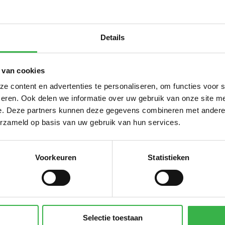
CO₂-
 voor verwarming
14,1
m3 / m2
Details
Subt
 van cookies
 content en advertenties te personaliseren, om functies voor 
te elektriciteit
125
0
kWh / m2
eren. Ook delen we informatie over uw gebruik van onze site me
 groene stroom uit windkracht
12,5
-0
e. Deze partners kunnen deze gegevens combineren met andere i
kWh / m2
erzameld op basis van uw gebruik van hun services.
Subt
Voorkeuren
Statistieken
ter
0,628
0
m3 / m2
ter
0,597
0
m3 huishoudelijk / m2
Subt
Selectie toestaan