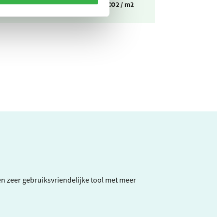
itstoot
86,4
kg CO2 / m2
een zeer gebruiksvriendelijke tool met meer