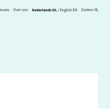
Nederlands
NL
/
English
EN
ieuws
Over ons
Zoeken