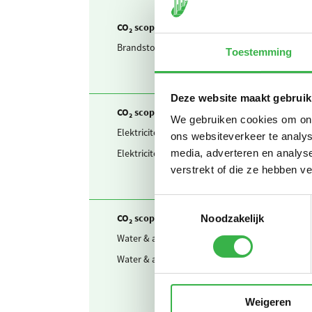
CO₂ scope 1
Brandstof & warmte
Aardgas
Toestemming
Deze website maakt gebruik
CO₂ scope 2
We gebruiken cookies om onze
Elektriciteit
Ingekoch
ons websiteverkeer te analys
Elektriciteit
Waarvan
media, adverteren en analys
verstrekt of die ze hebben v
Toestemmingsselectie
CO₂ scope 3
Noodzakelijk
Water & afvalwater
Drinkwa
Water & afvalwater
Afvalwa
Weigeren