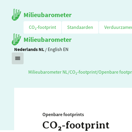
Milieubarometer
CO₂‑footprint
Standaarden
Verduurzame
Milieubarometer
Nederlands
NL
/
English
EN
Milieubarometer NL
/
CO₂‑footprint
/
Openbare footpr
Openbare footprints
CO₂‑footprint