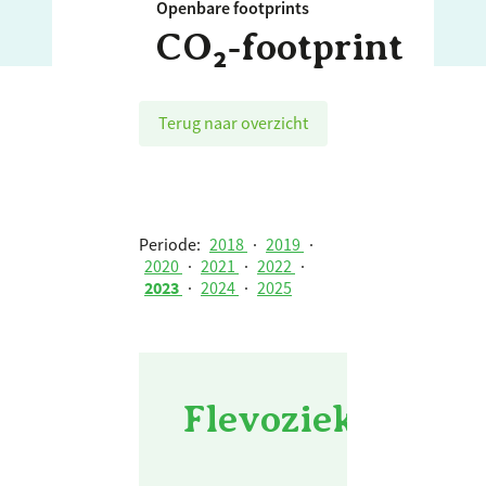
Openbare footprints
CO₂‑footprint
Terug naar overzicht
Periode:
2018
·
2019
·
2020
·
2021
·
2022
·
2023
·
2024
·
2025
Flevoziekenhuis