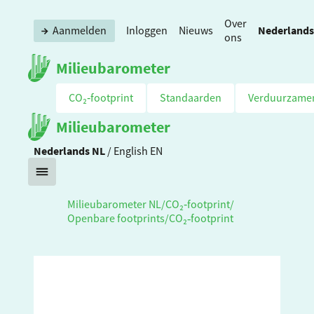
Over
Nederlands
Aanmelden
Inloggen
Nieuws
ons
Milieubarometer
CO₂‑footprint
Standaarden
Verduurzame
Milieubarometer
Nederlands
NL
/
English
EN
Milieubarometer NL
/
CO₂‑footprint
/
Openbare footprints
/
CO₂‑footprint