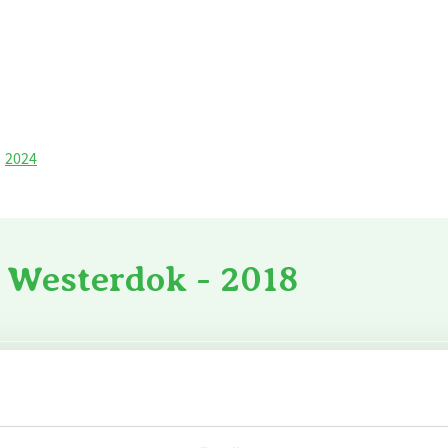
2024
 Westerdok - 2018
CO
voor verwarming
38.878
m3