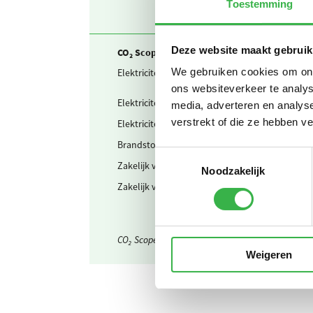
Toestemming
Deze website maakt gebruik
CO₂ Scope 2 en Business travel
We gebruiken cookies om onze
Elektriciteit
Teruggel
ons websiteverkeer te analys
Elektriciteit
Ingekocht
media, adverteren en analys
verstrekt of die ze hebben v
Elektriciteit
Waarvan 
Brandstof & warmte
Warmte (
Toestemmingsselectie
Zakelijk verkeer
Gedeclar
Noodzakelijk
Zakelijk verkeer
Openbaar
CO₂ Scope 3 verborgen
Weigeren