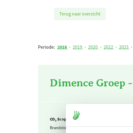
Terug naar overzicht
Periode:
2018
·
2019
·
2020
·
2022
·
2023
·
Dimence Groep -
CO₂ Scope 1
Brandstof & warmte
Aardgas 