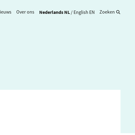
Nederlands
NL
/
English
EN
ieuws
Over ons
Zoeken