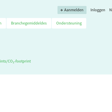
Aanmelden
Inloggen
N
n
Branchegemiddeldes
Ondersteuning
ints
/
CO₂‑footprint