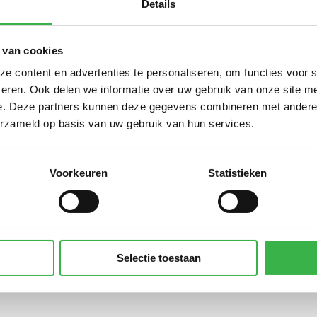
Details
Su
 van cookies
 content en advertenties te personaliseren, om functies voor 
everde stroom (uit PV of Wind)
0
teruggeleverde kWh
eren. Ook delen we informatie over uw gebruik van onze site me
e elektriciteit
984.106
kWh
e. Deze partners kunnen deze gegevens combineren met andere i
erzameld op basis van uw gebruik van hun services.
groene stroom (ongespecificeerd)
984.106
kWh
uit STEG)
0
GJ
eerde km privé auto's
362.708
km
Voorkeuren
Statistieken
 vervoer mix
16.989
personenkm
Su
CO
Selectie toestaan