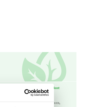
₂-parameter
CO₂-equivalent
1,89
73,5
kg CO₂ / m3
ton CO₂