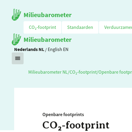
Milieubarometer
CO₂‑footprint
Standaarden
Verduurzame
Milieubarometer
Nederlands
NL
/
English
EN
Milieubarometer NL
/
CO₂‑footprint
/
Openbare footpr
Openbare footprints
CO₂‑footprint