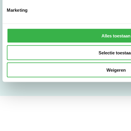
Marketing
010 - 238 28 28
mail@stimular.nl
www.stimular.nl
LinkedIn
Alles toestaan
Selectie toesta
Gebruikersvoorwaarden
Privacy & Safety
Copyright & Disclaimer
Weigeren