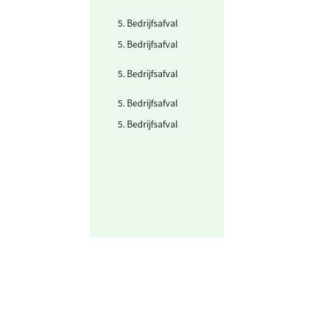
ziekenhuisafval
5. Bedrijfsafval
Swill
5. Bedrijfsafval
Verpakkingen
(PMD/PD)
5. Bedrijfsafval
Vervuilde
emballage
5. Bedrijfsafval
Witgoed
5. Bedrijfsafval
Zware metalen,
metaloiden
(Labchemicalië
cat 5)