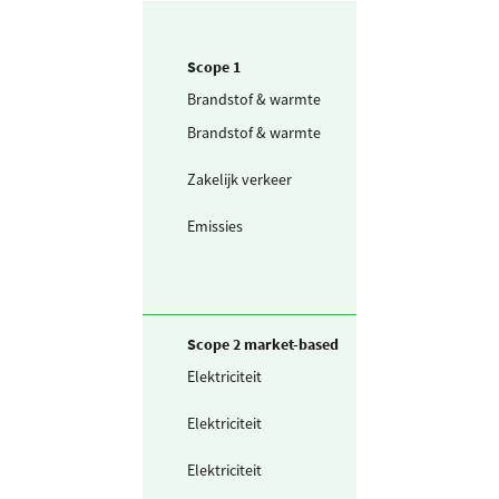
Scope 1
Brandstof & warmte
Aardgas
Brandstof & warmte
Diesel (voorhee
huisbrandolie)
Zakelijk verkeer
Personenwagen
(in liters) benzi
Emissies
Sevofluraan
Scope 2 market-based
Elektriciteit
Zelf opgewekte
zonnestroom (P
Elektriciteit
Ingekochte
elektriciteit
Elektriciteit
Waarvan voor
opladen
voertuigen (grij