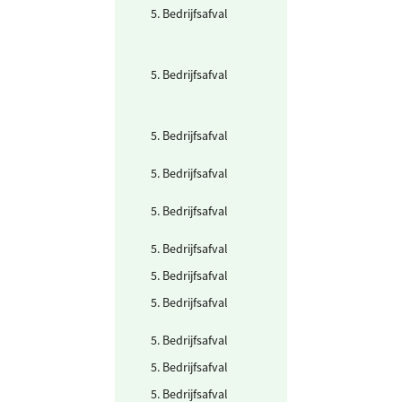
5. Bedrijfsafval
Halogeenarm
organisch
(Labchemicalië
cat 3)
5. Bedrijfsafval
Halogeenrijk
organisch
(Labchemicalië
cat 4)
5. Bedrijfsafval
KGA / klein
gevaarlijk afval
5. Bedrijfsafval
Kunststof - EPS
(Piepschuim)
5. Bedrijfsafval
Kunststof hard -
PP, HDPE, PS
5. Bedrijfsafval
Lampen (TL, PL)
5. Bedrijfsafval
Metalen - ferro
5. Bedrijfsafval
Papier -
Vertrouwelijk
5. Bedrijfsafval
Papier en karto
5. Bedrijfsafval
Restafval
5. Bedrijfsafval
Specifiek