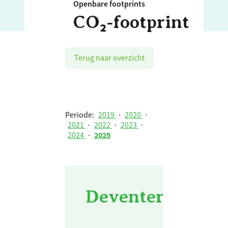
Openbare footprints
CO₂‑footprint
Terug naar overzicht
Periode:
2019
·
2020
·
2021
·
2022
·
2023
·
2024
·
2025
Deventer zieken