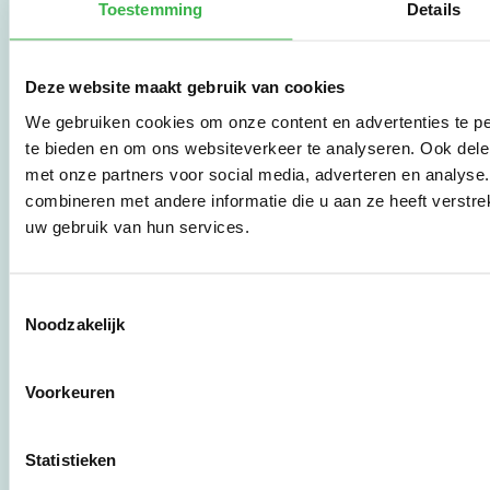
Toestemming
Details
De Milieubarometer is
gecreëerd door
Deze website maakt gebruik van cookies
Stichting Stimular.
We gebruiken cookies om onze content en advertenties te pe
Stichting Stimular
vertaalt de groeiende
te bieden en om ons websiteverkeer te analyseren. Ook dele
vraag om
met onze partners voor social media, adverteren en analys
duurzaamheid naar
combineren met andere informatie die u aan ze heeft verstre
praktische
uw gebruik van hun services.
instrumenten en
werkwijzen voor
bedrijven,
brancheverenigingen,
Toestemmingsselectie
overheden en
Noodzakelijk
zorgaanbieders.
Voorkeuren
Stichting Stimular
Botersloot 177
Statistieken
3011 HE Rotterdam