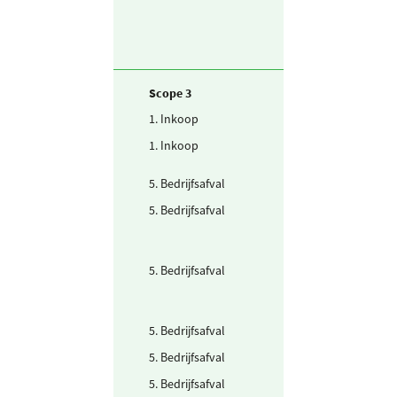
stroom)
Scope 3
1. Inkoop
Drinkwater
1. Inkoop
Papier - duurza
5. Bedrijfsafval
Afvalwater
5. Bedrijfsafval
Anorganisch zuu
neutraal
(Labchemicalië
cat 1)
5. Bedrijfsafval
Anorganische
logen
(Labchemicalië
cat 2)
5. Bedrijfsafval
Batterijen
5. Bedrijfsafval
Frituurvet
5. Bedrijfsafval
Glas