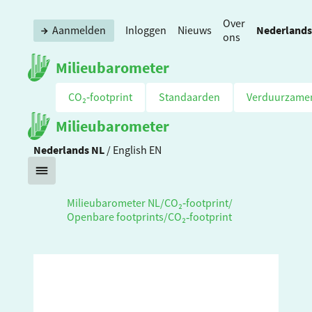
Over
Nederlands
Aanmelden
Inloggen
Nieuws
ons
Milieubarometer
CO₂‑footprint
Standaarden
Verduurzame
Milieubarometer
Nederlands
NL
/
English
EN
Milieubarometer NL
/
CO₂‑footprint
/
Openbare footprints
/
CO₂‑footprint