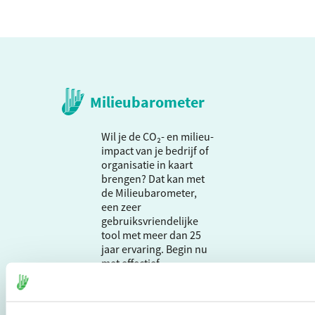
Milieubarometer
Wil je de CO₂- en milieu-
impact van je bedrijf of
organisatie in kaart
brengen? Dat kan met
de Milieubarometer,
een zeer
gebruiksvriendelijke
tool met meer dan 25
jaar ervaring. Begin nu
met effectief
verduurzamen en meld
je aan om direct aan de
slag te gaan.