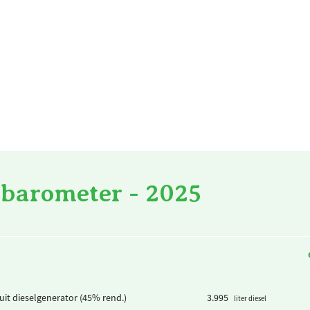
lbarometer - 2025
t uit dieselgenerator (45% rend.)
3.995
liter diesel