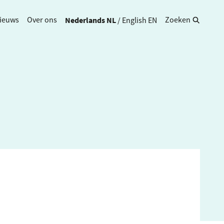
Nederlands
NL
/
English
EN
ieuws
Over ons
Zoeken