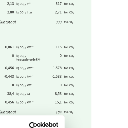
2,13
317
kg CO₂ / m³
ton CO₂
2,80
2,71
kg CO₂ / liter
ton CO₂
Subtotaal
333
ton CO₂
0,061
115
kg CO₂ / kWh
*
ton CO₂
0
0
kg CO₂ /
ton CO₂
teruggeleverde kWh
0,456
1.578
kg CO₂ / kWh
*
ton CO₂
-0,443
-1.533
kg CO₂ / kWh
*
ton CO₂
0
0
kg CO₂ / kWh
ton CO₂
38,4
8,53
kg CO₂ / GJ
ton CO₂
0,456
15,1
kg CO₂ / kWh
*
ton CO₂
Subtotaal
184
ton CO₂