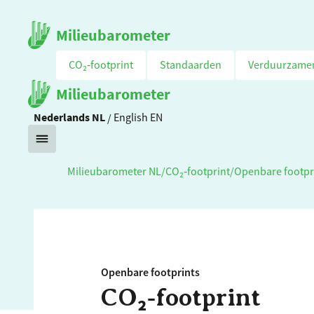
Milieubarometer
CO₂‑footprint
Standaarden
Verduurzame
Milieubarometer
Nederlands
NL
/
English
EN
Milieubarometer NL
/
CO₂‑footprint
/
Openbare footpr
Openbare footprints
CO₂‑footprint