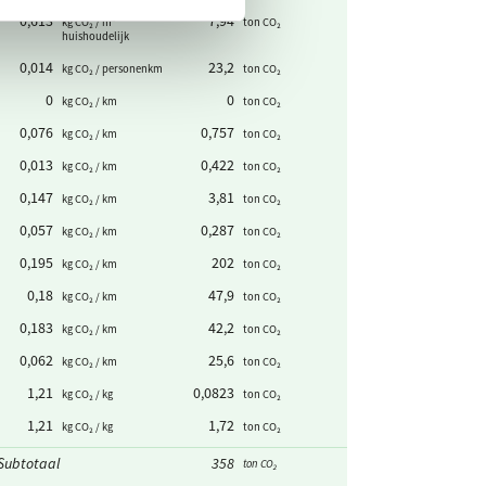
0,613
7,94
kg CO₂ / m³
ton CO₂
huishoudelijk
0,014
23,2
kg CO₂ / personenkm
ton CO₂
0
0
kg CO₂ / km
ton CO₂
0,076
0,757
kg CO₂ / km
ton CO₂
0,013
0,422
kg CO₂ / km
ton CO₂
0,147
3,81
kg CO₂ / km
ton CO₂
0,057
0,287
kg CO₂ / km
ton CO₂
0,195
202
kg CO₂ / km
ton CO₂
0,18
47,9
kg CO₂ / km
ton CO₂
0,183
42,2
kg CO₂ / km
ton CO₂
0,062
25,6
kg CO₂ / km
ton CO₂
1,21
0,0823
kg CO₂ / kg
ton CO₂
1,21
1,72
kg CO₂ / kg
ton CO₂
Subtotaal
358
ton CO₂