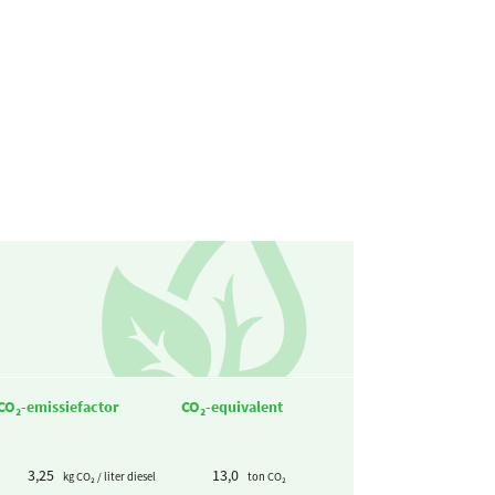
CO₂-emissiefactor
CO₂-equivalent
3,25
13,0
kg CO₂ / liter diesel
ton CO₂