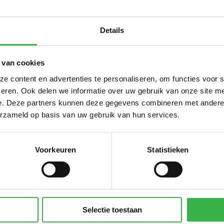
de km - motor (benzine)
389
km
de km - benzine
215.178
Details
km
de km - diesel
132.249
km
de km - elektrisch
117.084
km
 van cookies
de km - hybride auto's
35.380
km
 content en advertenties te personaliseren, om functies voor 
ervoer mix
1.146.003
eren. Ook delen we informatie over uw gebruik van onze site me
personenkm
e. Deze partners kunnen deze gegevens combineren met andere i
gionaal (<700 km)
43.870
personen km
erzameld op basis van uw gebruik van hun services.
uropa (700-2500 km)
537.287
personen km
ondiaal (>2500 km)
3.917.975
personen km
Voorkeuren
Statistieken
Selectie toestaan
5.347
m³