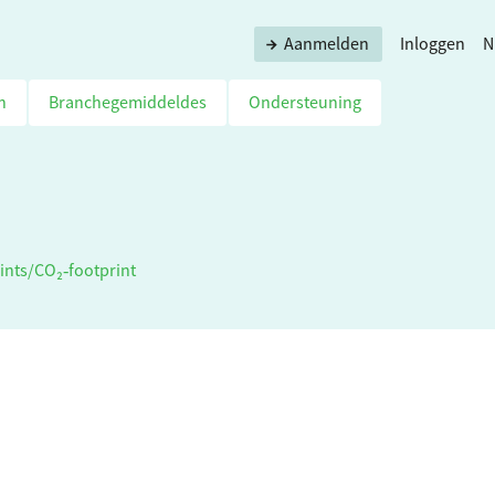
Aanmelden
Inloggen
N
n
Branchegemiddeldes
Ondersteuning
ints
/
CO₂‑footprint