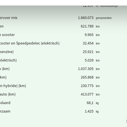
12.957
m³ huishoudelijk
ervoer mix
1.660.073
personenkm
pen
621.789
km
 scooter
9.965
km
ooter en Speedpedelec (elektrisch)
32.454
km
(benzine)
25.921
km
elektrisch)
5.029
km
o (km)
1.037.305
km
(km)
265.868
km
in hybride) (km)
230.775
km
 auto (km)
413.077
km
andaard
68,1
kg
urzaam
1.425
kg