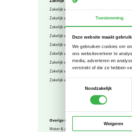
Zakelijk verkeer in scope 3
Zakelijk verkeer
Gedeclareer
Zakelijk verkeer
Gedeclareer
Toestemming
Zakelijk verkeer
Gedeclareer
Zakelijk verkeer
Gedeclareer
Deze website maakt gebruik
Zakelijk verkeer
Gedeclareer
We gebruiken cookies om onze
Zakelijk verkeer
Openbaar v
ons websiteverkeer te analys
media, adverteren en analys
Zakelijk verkeer
Vliegtuig re
verstrekt of die ze hebben v
Zakelijk verkeer
Vliegtuig E
Zakelijk verkeer
Vliegtuig m
Toestemmingsselectie
Noodzakelijk
Overige scope 3
Weigeren
Water & afvalwater
Drinkwater