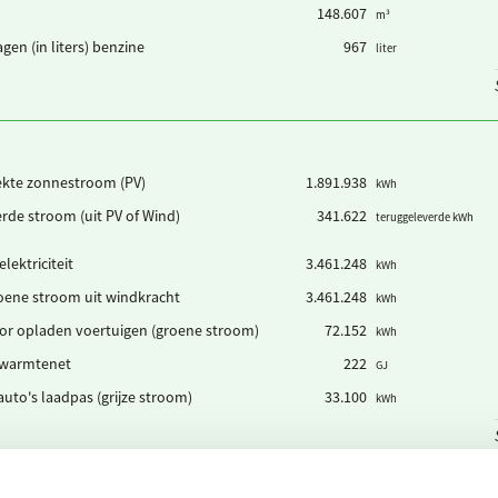
148.607
m³
en (in liters) benzine
967
liter
ekte zonnestroom (PV)
1.891.938
kWh
rde stroom (uit PV of Wind)
341.622
teruggeleverde kWh
lektriciteit
3.461.248
kWh
oene stroom uit windkracht
3.461.248
kWh
or opladen voertuigen (groene stroom)
72.152
kWh
 warmtenet
222
GJ
auto's laadpas (grijze stroom)
33.100
kWh