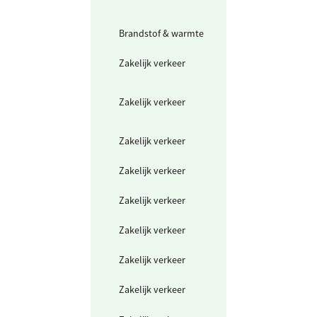
voertuigen
(groene stroom
Brandstof & warmte
Warmte uit
warmtenet
Zakelijk verkeer
Elektrische
scooter /
bromfiets (km)
Zakelijk verkeer
Elektrische auto
laadpas (grijze
stroom)
Zakelijk verkeer
Gedeclareerde 
- motor (benzin
Zakelijk verkeer
Gedeclareerde 
- benzine
Zakelijk verkeer
Gedeclareerde 
- diesel
Zakelijk verkeer
Gedeclareerde 
- elektrisch
Zakelijk verkeer
Gedeclareerde 
- hybride auto's
Zakelijk verkeer
Openbaar vervo
mix