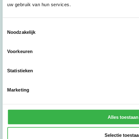
uw gebruik van hun services.
werkwijzen voor
bedrijven,
brancheverenigingen,
overheden en
Toestemmingsselectie
zorgaanbieders.
Noodzakelijk
Stichting Stimular
Voorkeuren
Botersloot 177
3011 HE Rotterdam
Statistieken
010 - 238 28 28
Marketing
mail@stimular.nl
www.stimular.nl
LinkedIn
Alles toestaan
Gebruikersvoorwaarden
Selectie toesta
Privacy & Safety