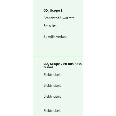
CO₂ Scope 1
Brandstof & warmte
Aardgas
Emissies
Koudemiddel -
R410a
Zakelijk verkeer
Personenwagen
(in liters) benzi
CO₂ Scope 2 en Business
travel
Elektriciteit
Zelf opgewekte
zonnestroom (P
Elektriciteit
Ingekochte
elektriciteit
Elektriciteit
Waarvan groen
stroom uit
windkracht
Elektriciteit
Waarvan voor
opladen