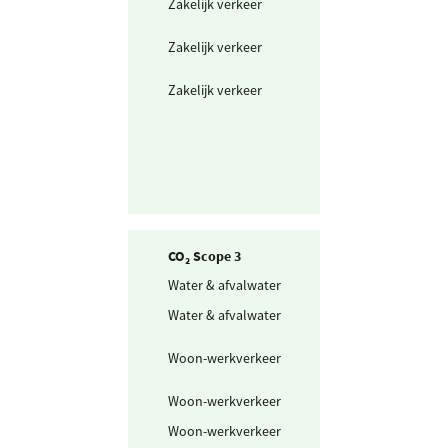
Zakelijk verkeer
Vliegtuig region
(<700 km)
Zakelijk verkeer
Vliegtuig Europ
(700-2500 km)
Zakelijk verkeer
Vliegtuig mondi
(>2500 km)
CO₂ Scope 3
Water & afvalwater
Drinkwater
Water & afvalwater
Afvalwater
Woon-werkverkeer
Openbaar vervo
mix
Woon-werkverkeer
Fiets en lopen
Woon-werkverkeer
Personenwagen
(km)