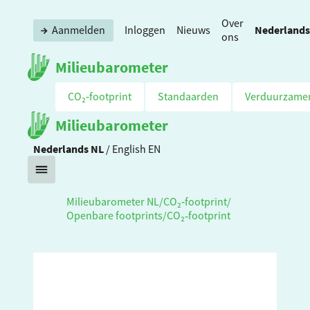
Over
Nederlands
Aanmelden
Inloggen
Nieuws
ons
Milieubarometer
CO₂‑footprint
Standaarden
Verduurzame
Milieubarometer
Nederlands
NL
/
English
EN
Milieubarometer NL
/
CO₂‑footprint
/
Openbare footprints
/
CO₂‑footprint