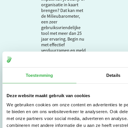
organisatie in kaart
brengen? Dat kan met
de Milieubarometer,
een zeer
gebruiksvriendelijke
tool met meer dan 25
jaar ervaring. Begin nu
met effectief
verduurzamen en meld
je aan om direct aan de
slag te gaan.
Toestemming
Details
De Milieubarometer is
gecreëerd door
Stichting Stimular.
Deze website maakt gebruik van cookies
Stichting Stimular
vertaalt de groeiende
We gebruiken cookies om onze content en advertenties te pe
vraag om
te bieden en om ons websiteverkeer te analyseren. Ook dele
duurzaamheid naar
met onze partners voor social media, adverteren en analys
praktische
combineren met andere informatie die u aan ze heeft verstre
instrumenten en