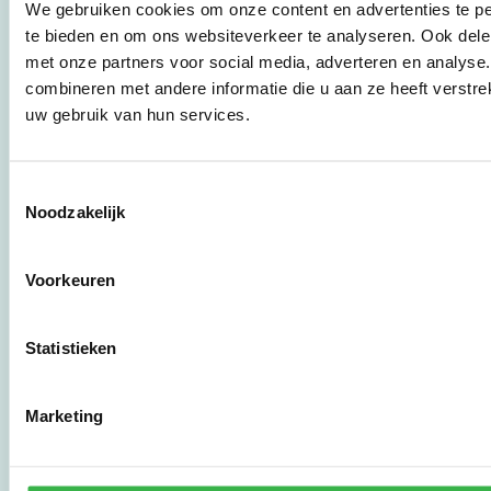
duurzaamheid naar
We gebruiken cookies om onze content en advertenties te pe
praktische
te bieden en om ons websiteverkeer te analyseren. Ook dele
instrumenten en
met onze partners voor social media, adverteren en analys
werkwijzen voor
bedrijven,
combineren met andere informatie die u aan ze heeft verstre
brancheverenigingen,
uw gebruik van hun services.
overheden en
zorgaanbieders.
Toestemmingsselectie
Noodzakelijk
Stichting Stimular
Botersloot 177
3011 HE Rotterdam
Voorkeuren
010 - 238 28 28
Statistieken
mail@stimular.nl
www.stimular.nl
Marketing
LinkedIn