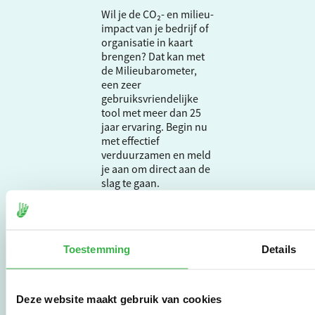
Wil je de CO₂- en milieu-
impact van je bedrijf of
organisatie in kaart
brengen? Dat kan met
de Milieubarometer,
een zeer
gebruiksvriendelijke
tool met meer dan 25
jaar ervaring. Begin nu
met effectief
verduurzamen en meld
je aan om direct aan de
slag te gaan.
De Milieubarometer is
gecreëerd door
Toestemming
Details
Stichting Stimular.
Stichting Stimular
vertaalt de groeiende
Deze website maakt gebruik van cookies
vraag om