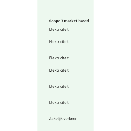
Scope 2 market-based
Elektriciteit
Zelf opgewekte
zonnestroom (P
Elektriciteit
Teruggeleverde
stroom (uit PV o
Wind)
Elektriciteit
Ingekochte
elektriciteit
Elektriciteit
Waarvan groen
stroom uit
biomassa
Elektriciteit
Waarvan groen
stroom uit
windkracht
Elektriciteit
Waarvan groen
stroom uit zonn
energie
Zakelijk verkeer
Elektrische
scooter /
bromfiets (km)