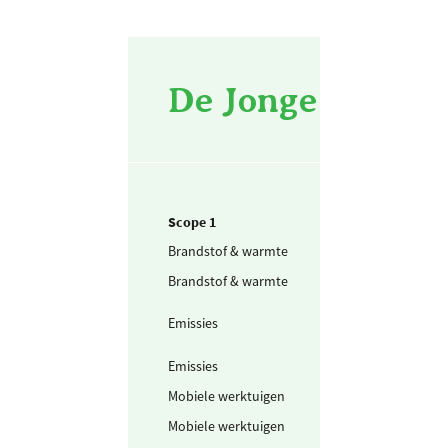
De Jonge waterbo
Scope 1
Brandstof & warmte
Propaan
Brandstof & warmte
Acetyleen (alle
CO₂)
Emissies
Menggas
Argon/CO₂ 80/
Emissies
CO₂ gas
Mobiele werktuigen
LPG
Mobiele werktuigen
GTL