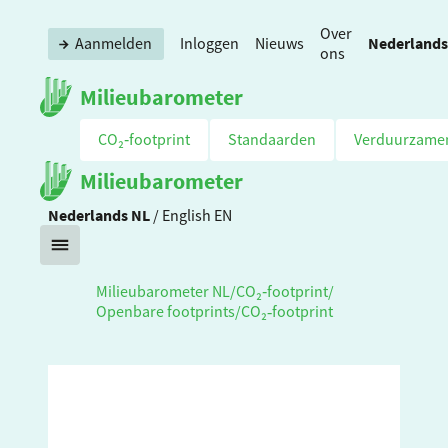
Over
Nederlands
Aanmelden
Inloggen
Nieuws
ons
Milieubarometer
CO₂‑footprint
Standaarden
Verduurzame
Milieubarometer
Nederlands
NL
/
English
EN
Milieubarometer NL
/
CO₂‑footprint
/
Openbare footprints
/
CO₂‑footprint