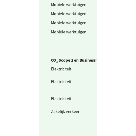
Mobiele werktuigen
Schone benzine
Mobiele werktuigen
Diesel
Mobiele werktuigen
LPG
Mobiele werktuigen
GTL
CO₂ Scope 2 en Business travel
Elektriciteit
Zelf opgewekte
zonnestroom (P
Elektriciteit
Teruggeleverde
stroom (uit PV o
Wind)
Elektriciteit
Ingekochte
elektriciteit
Zakelijk verkeer
Elektrische
scooter /
bromfiets (km)