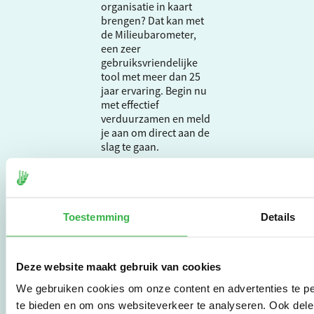
organisatie in kaart
brengen? Dat kan met
de Milieubarometer,
een zeer
gebruiksvriendelijke
tool met meer dan 25
jaar ervaring. Begin nu
met effectief
verduurzamen en meld
je aan om direct aan de
slag te gaan.
De Milieubarometer is
gecreëerd door
Toestemming
Details
Stichting Stimular.
Stichting Stimular
vertaalt de groeiende
vraag om
Deze website maakt gebruik van cookies
duurzaamheid naar
We gebruiken cookies om onze content en advertenties te pe
praktische
te bieden en om ons websiteverkeer te analyseren. Ook dele
instrumenten en