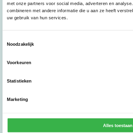
werkwijzen voor
met onze partners voor social media, adverteren en analys
bedrijven,
combineren met andere informatie die u aan ze heeft verstre
brancheverenigingen,
uw gebruik van hun services.
overheden en
zorgaanbieders.
Toestemmingsselectie
Noodzakelijk
Stichting Stimular
Botersloot 177
3011 HE Rotterdam
Voorkeuren
010 - 238 28 28
Statistieken
mail@stimular.nl
www.stimular.nl
Marketing
LinkedIn
Gebruikersvoorwaarden
Alles toestaan
Privacy & Safety