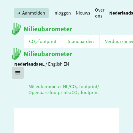
Over
Nederlands
Aanmelden
Inloggen
Nieuws
ons
Milieubarometer
CO₂‑footprint
Standaarden
Verduurzame
Milieubarometer
Nederlands
NL
/
English
EN
Milieubarometer NL
/
CO₂‑footprint
/
Openbare footprints
/
CO₂‑footprint