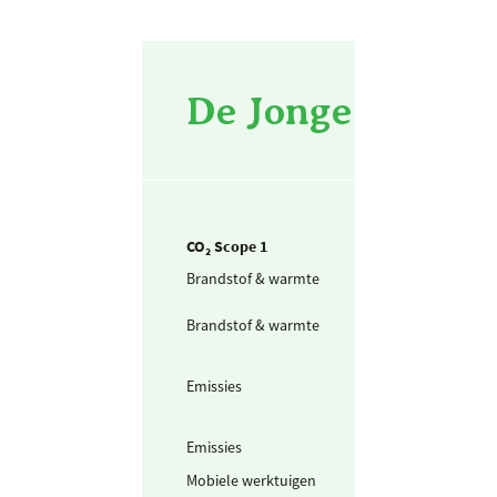
De Jonge waterbo
CO₂ Scope 1
Brandstof & warmte
Aardgas voor
verwarming
Brandstof & warmte
Propaan voor
verwarming
projectlocaties
Emissies
Menggas
Argon/CO2
80/20%
Emissies
CO2 lasgas
Mobiele werktuigen
Benzine