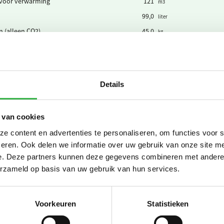
 voor verwarming
121
m3
99,0
liter
n (alleen CO2)
45,0
kg
 Argon/CO2 80/20%
50,0
liter (200 bar)
as
150
kg CO₂
660
liter
Details
15.979
liter
Su
 van cookies
 content en advertenties te personaliseren, om functies voor 
eren. Ook delen we informatie over uw gebruik van onze site me
ewekte zonnestroom (PV)
10.787
kWh
e. Deze partners kunnen deze gegevens combineren met andere i
everde stroom (uit PV of Wind)
4.066
teruggeleverde kWh
erzameld op basis van uw gebruik van hun services.
e elektriciteit
16.402
kWh
groene stroom uit biomassa
9.919
Voorkeuren
Statistieken
kWh
groene stroom uit windkracht
4.175
kWh