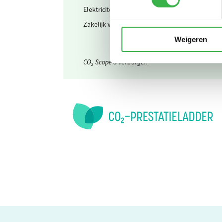
Elektriciteit
Waarvan 
Zakelijk verkeer
Elektrisc
Weigeren
CO₂ Scope 3 verborgen