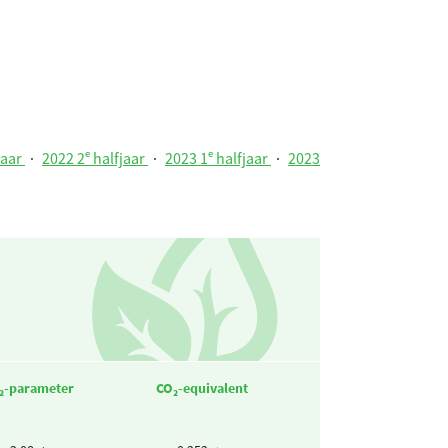
jaar
·
2022 2ᵉ halfjaar
·
2023 1ᵉ halfjaar
·
2023
₂-parameter
CO₂-equivalent