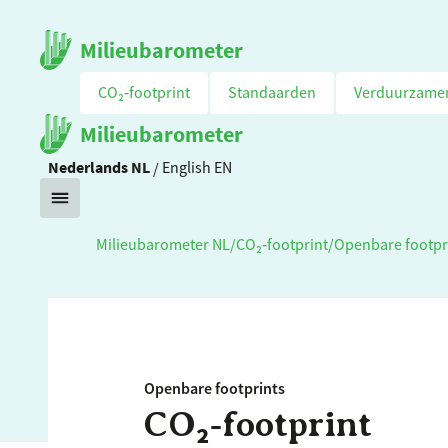
Milieubarometer
CO₂‑footprint
Standaarden
Verduurzame
Milieubarometer
Nederlands
NL
/
English
EN
Milieubarometer NL
/
CO₂‑footprint
/
Openbare footpr
Openbare footprints
CO₂‑footprint