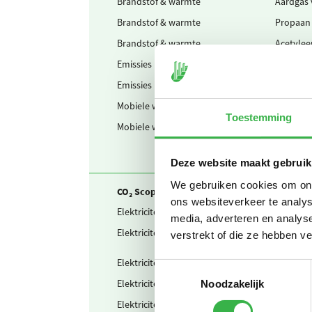
Brandstof & warmte
Aardgas
Brandstof & warmte
Propaan
Brandstof & warmte
Acetylee
Emissies
Menggas
Emissies
CO2 lasg
Mobiele werktuigen
LPG
Toestemming
Mobiele werktuigen
GTL
Deze website maakt gebruik
We gebruiken cookies om onze
CO₂ Scope 2 en Business travel
ons websiteverkeer te analys
Elektriciteit
Zelf opg
media, adverteren en analys
Elektriciteit
Teruggel
verstrekt of die ze hebben v
Elektriciteit
Ingekocht
Toestemmingsselectie
Elektriciteit
Waarvan 
Noodzakelijk
Elektriciteit
Waarvan 