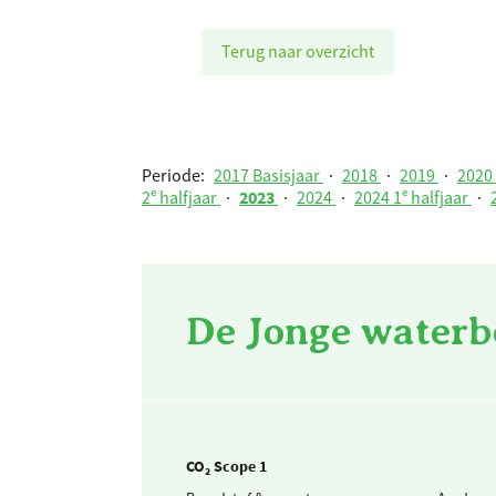
Terug naar overzicht
Periode:
2017 Basisjaar
·
2018
·
2019
·
2020
2ᵉ halfjaar
·
2023
·
2024
·
2024 1ᵉ halfjaar
·
De Jonge waterb
CO₂ Scope 1