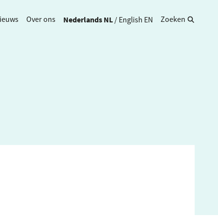
Nederlands
NL
/
English
EN
ieuws
Over ons
Zoeken