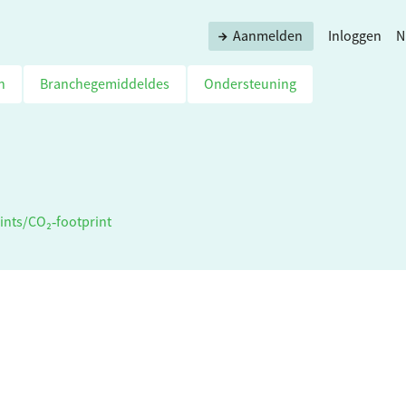
Aanmelden
Inloggen
N
n
Branchegemiddeldes
Ondersteuning
ints
/
CO₂‑footprint