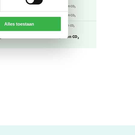
-0,456
-1,05
kg CO₂ / kWh
ton CO₂
0
0
kg CO₂ / km
ton CO₂
Alles toestaan
btotaal
0,438
ton CO₂
₂-uitstoot
54,6
ton CO₂