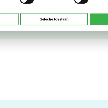
groene stroom uit zonne-energie
2.305
kWh
he scooter / bromfiets (km)
720
km
Selectie toestaan
Su
CO