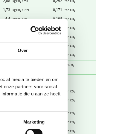
2,08
0,252
kg CO₂ / m3
ton CO₂
1,73
0,171
kg CO₂ / liter
ton CO₂
4,4
0,198
kg CO₂ / kg
ton CO₂
0,0787
0,00394
kg CO₂ / liter (200 bar)
ton CO₂
1
0,150
kg CO₂ / kg CO₂
ton CO₂
1,80
1,19
kg CO₂ / liter
ton CO₂
Over
3,27
52,2
kg CO₂ / liter
ton CO₂
btotaal
54,2
ton CO₂
social media te bieden en om
t onze partners voor social
0
0
kg CO₂ / kWh
ton CO₂
nformatie die u aan ze heeft
0
0
kg CO₂ / teruggeleverde
ton CO₂
kWh
0,456
7,48
kg CO₂ / kWh
ton CO₂
-0,412
-4,09
Marketing
kg CO₂ / kWh
ton CO₂
-0,456
-1,90
kg CO₂ / kWh
ton CO₂