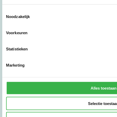
Toestemmingsselectie
Stichting Stimular
Noodzakelijk
Botersloot 177
3011 HE Rotterdam
Voorkeuren
010 - 238 28 28
Statistieken
mail@stimular.nl
www.stimular.nl
LinkedIn
Marketing
Gebruikersvoorwaarden
Privacy & Safety
Alles toestaan
Copyright & Disclaimer
Selectie toesta