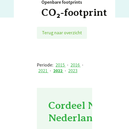
Openbare footprints
CO₂‑footprint
Terug naar overzicht
Periode:
2015
·
2016
·
2021
·
2022
·
2023
Cordeel Nederlan
Nederland b.v. -