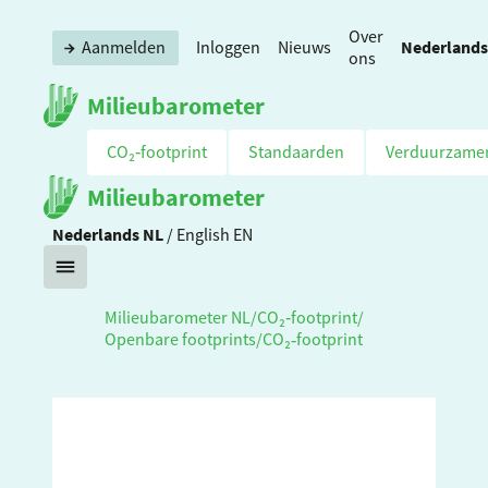
Over
Nederlands
Aanmelden
Inloggen
Nieuws
ons
Milieubarometer
CO₂‑footprint
Standaarden
Verduurzame
Milieubarometer
Nederlands
NL
/
English
EN
Milieubarometer NL
/
CO₂‑footprint
/
Openbare footprints
/
CO₂‑footprint