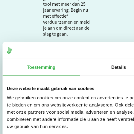
tool met meer dan 25
jaar ervaring. Begin nu
met effectief
verduurzamen en meld
je aan om direct aan de
slag te gaan.
De Milieubarometer is
gecreëerd door
Stichting Stimular.
Toestemming
Details
Stichting Stimular
vertaalt de groeiende
vraag om
Deze website maakt gebruik van cookies
duurzaamheid naar
praktische
We gebruiken cookies om onze content en advertenties te pe
instrumenten en
te bieden en om ons websiteverkeer te analyseren. Ook dele
werkwijzen voor
met onze partners voor social media, adverteren en analys
bedrijven,
combineren met andere informatie die u aan ze heeft verstre
brancheverenigingen,
overheden en
uw gebruik van hun services.
zorgaanbieders.