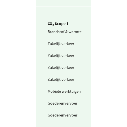
CO₂ Scope 1
Brandstof & warmte
Aardgas voor
verwarming
Zakelijk verkeer
Personenwagen
(in liters) benzi
Zakelijk verkeer
Personenwagen
(in liters) diesel
Zakelijk verkeer
Bestelwagen (in
liters) benzine
Zakelijk verkeer
Bestelwagen (in
liters) diesel
Mobiele werktuigen
HVO biodiesel ui
afvalolie
Goederenvervoer
Bestelwagen (in
liters) diesel
Goederenvervoer
Vrachtwagen Eu
V (in liters) diese