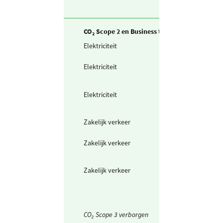
CO₂ Scope 2 en Business travel
Elektriciteit
Zelf opgewekte
zonnestroom (P
Elektriciteit
Teruggeleverde
stroom (uit PV o
Wind)
Elektriciteit
Waarvan groen
stroom
(ongespecificeer
Zakelijk verkeer
Elektrische auto
(laden op de za
Zakelijk verkeer
...waarvan op
groene stroom
(conform CO2-P
Zakelijk verkeer
Vliegtuig Europ
(700-2500 km)
CO₂ Scope 3 verborgen