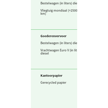
Bestelwagen (in liters) diesel
34.718
liter
Vliegtuig mondiaal (>2500
11.864
person
km)
Goederenvervoer
Bestelwagen (in liters) diesel
21.383
liter
Vrachtwagen Euro V (in liters)
16.836
liter
diesel
Kantoorpapier
Gerecycled papier
3.974
kg