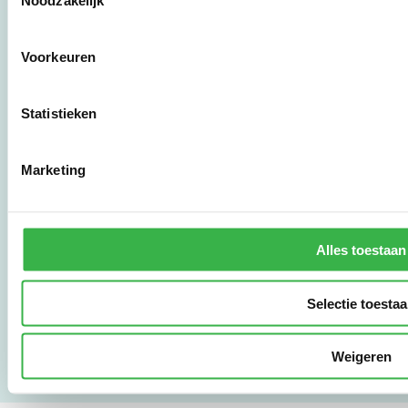
Noodzakelijk
Stichting Stimular
Voorkeuren
Botersloot 177
3011 HE Rotterdam
Statistieken
010 - 238 28 28
mail@stimular.nl
Marketing
www.stimular.nl
LinkedIn
Alles toestaan
Gebruikersvoorwaarden
Privacy & Safety
Selectie toesta
Copyright & Disclaimer
Weigeren