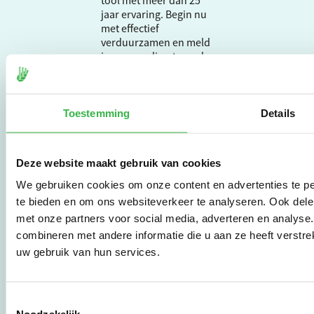
tool met meer dan 25
jaar ervaring. Begin nu
met effectief
verduurzamen en meld
je aan om direct aan de
slag te gaan.
Toestemming
Details
De Milieubarometer is
gecreëerd door
Stichting Stimular.
Stichting Stimular
Deze website maakt gebruik van cookies
vertaalt de groeiende
We gebruiken cookies om onze content en advertenties te pe
vraag om
duurzaamheid naar
te bieden en om ons websiteverkeer te analyseren. Ook dele
praktische
met onze partners voor social media, adverteren en analys
instrumenten en
combineren met andere informatie die u aan ze heeft verstre
werkwijzen voor
uw gebruik van hun services.
bedrijven,
brancheverenigingen,
overheden en
zorgaanbieders.
Toestemmingsselectie