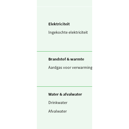
Elektriciteit
Ingekochte elektriciteit
205.661
kWh
Brandstof & warmte
Aardgas voor verwarming
6.698
m3
Water & afvalwater
Drinkwater
830
m3
Afvalwater
19,1
VE