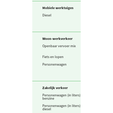
Mobiele werktuigen
Diesel
105.579
liter
Woon-werkverkeer
Openbaar vervoer mix
4.000
perso
Fiets en lopen
5.400
km
Personenwagen
2.798.250
km
Zakelijk verkeer
Personenwagen (in liters)
16.495
liter
benzine
Personenwagen (in liters)
122.200
liter
diesel