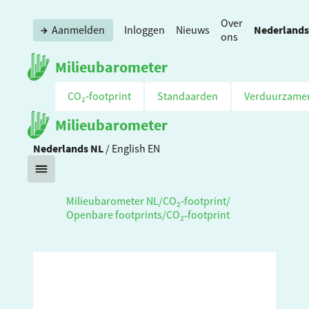
Over
Nederlands
Aanmelden
Inloggen
Nieuws
ons
Milieubarometer
CO₂‑footprint
Standaarden
Verduurzame
Milieubarometer
Nederlands
NL
/
English
EN
Milieubarometer NL
/
CO₂‑footprint
/
Openbare footprints
/
CO₂‑footprint