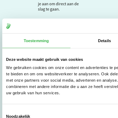
je aan om direct aan de
slag te gaan.
De Milieubarometer is
gecreëerd door
Stichting Stimular.
Toestemming
Details
Stichting Stimular
vertaalt de groeiende
vraag om
duurzaamheid naar
Deze website maakt gebruik van cookies
praktische
We gebruiken cookies om onze content en advertenties te pe
instrumenten en
te bieden en om ons websiteverkeer te analyseren. Ook dele
werkwijzen voor
bedrijven,
met onze partners voor social media, adverteren en analys
brancheverenigingen,
combineren met andere informatie die u aan ze heeft verstre
overheden en
uw gebruik van hun services.
zorgaanbieders.
Toestemmingsselectie
Stichting Stimular
Noodzakelijk