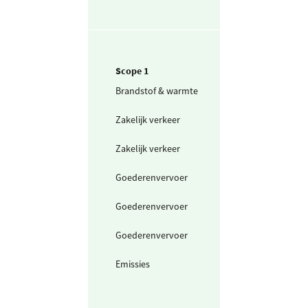
Scope 1
Brandstof & warmte
Aardgas voor
productie
Zakelijk verkeer
Personenwagen
(in liters) benzi
Zakelijk verkeer
Personenwagen
(in liters) diesel
Goederenvervoer
AdBlue (32,5%
ureum)
Goederenvervoer
Bestelwagen (in
liters) diesel
Goederenvervoer
Vrachtwagen (in
liters) diesel
Emissies
Koudemiddel -
R507