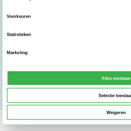
Botersloot 177
3011 HE Rotterdam
Voorkeuren
010 - 238 28 28
mail@stimular.nl
Statistieken
www.stimular.nl
LinkedIn
Marketing
Gebruikersvoorwaarden
Privacy & Safety
Alles toestaan
Copyright & Disclaimer
Selectie toesta
Weigeren