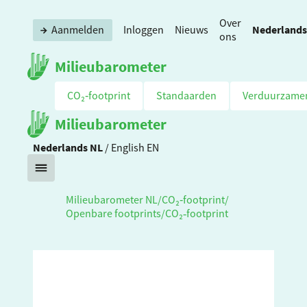
Over
Nederlands
Aanmelden
Inloggen
Nieuws
ons
Milieubarometer
CO₂‑footprint
Standaarden
Verduurzame
Milieubarometer
Nederlands
NL
/
English
EN
Milieubarometer NL
/
CO₂‑footprint
/
Openbare footprints
/
CO₂‑footprint