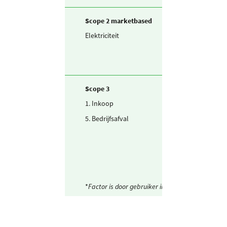
Scope 2 marketbased
Elektriciteit
Ingekochte
elektriciteit
Scope 3
1. Inkoop
Drinkwater
5. Bedrijfsafval
Restafval
*
Factor is door gebruiker ingesteld.