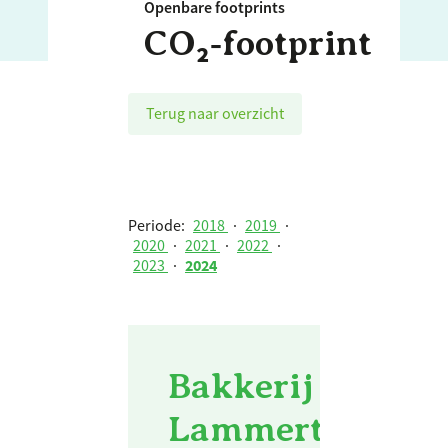
Openbare footprints
CO₂‑footprint
Terug naar overzicht
Periode:
2018
·
2019
·
2020
·
2021
·
2022
·
2023
·
2024
Bakkerij van de 
Lammertinck - 