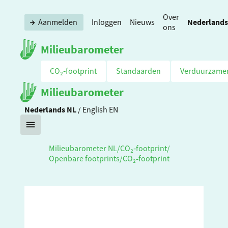
Over
Nederlands
Aanmelden
Inloggen
Nieuws
ons
Milieubarometer
CO₂‑footprint
Standaarden
Verduurzame
Milieubarometer
Nederlands
NL
/
English
EN
Milieubarometer NL
/
CO₂‑footprint
/
Openbare footprints
/
CO₂‑footprint