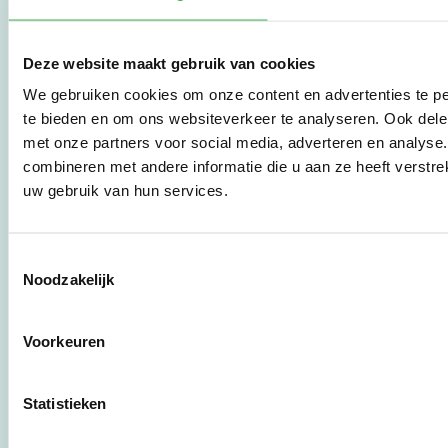
vraag om
duurzaamheid naar
praktische
Deze website maakt gebruik van cookies
instrumenten en
We gebruiken cookies om onze content en advertenties te pe
werkwijzen voor
bedrijven,
te bieden en om ons websiteverkeer te analyseren. Ook dele
brancheverenigingen,
met onze partners voor social media, adverteren en analys
overheden en
combineren met andere informatie die u aan ze heeft verstre
zorgaanbieders.
uw gebruik van hun services.
Stichting Stimular
Toestemmingsselectie
Botersloot 177
Noodzakelijk
3011 HE Rotterdam
Voorkeuren
010 - 238 28 28
mail@stimular.nl
Statistieken
www.stimular.nl
LinkedIn