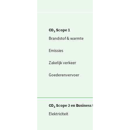
CO₂ Scope 1
Brandstof & warmte
Aardgas voor
productie
Emissies
Koudemiddel -
R507
Zakelijk verkeer
Personenwagen
(in liters) benzi
Goederenvervoer
Vrachtwagen (in
liters) diesel
CO₂ Scope 2 en Business travel
Elektriciteit
Ingekochte
elektriciteit