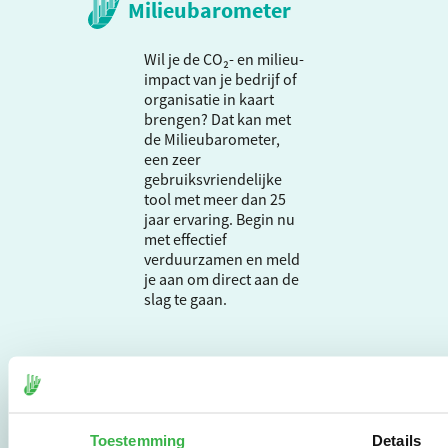
Milieubarometer
Wil je de CO₂- en milieu-
impact van je bedrijf of
organisatie in kaart
brengen? Dat kan met
de Milieubarometer,
een zeer
gebruiksvriendelijke
tool met meer dan 25
jaar ervaring. Begin nu
met effectief
verduurzamen en meld
je aan om direct aan de
slag te gaan.
De Milieubarometer is
gecreëerd door
Stichting Stimular.
Stichting Stimular
Toestemming
Details
vertaalt de groeiende