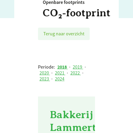
Openbare footprints
CO₂‑footprint
Terug naar overzicht
Periode:
2018
·
2019
·
2020
·
2021
·
2022
·
2023
·
2024
Bakkerij van de 
Lammertinck - 