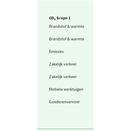
CO₂ Scope 1
Brandstof & warmte
Aardgas voor
verwarming
Brandstof & warmte
Aardgas voor
productie
Emissies
Sevofluraan
Zakelijk verkeer
Bestelwagen (in
liters) benzine
Zakelijk verkeer
Bestelwagen (in
liters) diesel
Mobiele werktuigen
Diesel
Goederenvervoer
Bestelwagen (in
liters) diesel