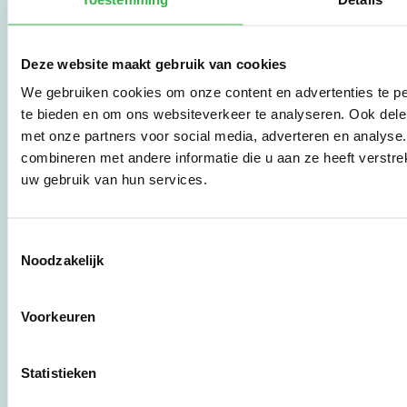
De Milieubarometer is
gecreëerd door
Deze website maakt gebruik van cookies
Stichting Stimular.
We gebruiken cookies om onze content en advertenties te pe
Stichting Stimular
vertaalt de groeiende
te bieden en om ons websiteverkeer te analyseren. Ook dele
vraag om
met onze partners voor social media, adverteren en analys
duurzaamheid naar
combineren met andere informatie die u aan ze heeft verstre
praktische
uw gebruik van hun services.
instrumenten en
werkwijzen voor
bedrijven,
brancheverenigingen,
Toestemmingsselectie
overheden en
Noodzakelijk
zorgaanbieders.
Voorkeuren
Stichting Stimular
Botersloot 177
3011 HE Rotterdam
Statistieken