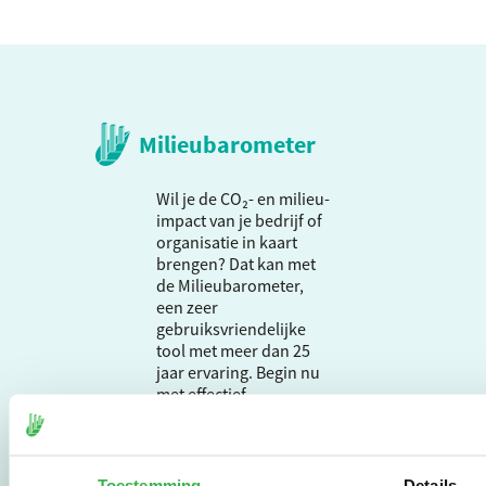
Milieubarometer
Wil je de CO₂- en milieu-
impact van je bedrijf of
organisatie in kaart
brengen? Dat kan met
de Milieubarometer,
een zeer
gebruiksvriendelijke
tool met meer dan 25
jaar ervaring. Begin nu
met effectief
verduurzamen en meld
je aan om direct aan de
slag te gaan.
Toestemming
Details