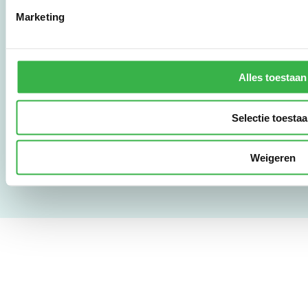
Marketing
010 - 238 28 28
mail@stimular.nl
www.stimular.nl
LinkedIn
Alles toestaan
Selectie toesta
Gebruikersvoorwaarden
Privacy & Safety
Copyright & Disclaimer
Weigeren