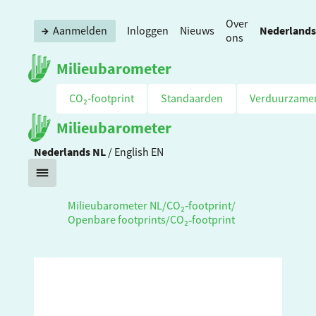
Over
Nederlands
Aanmelden
Inloggen
Nieuws
ons
Milieubarometer
CO₂‑footprint
Standaarden
Verduurzame
Milieubarometer
Nederlands
NL
/
English
EN
Milieubarometer NL
/
CO₂‑footprint
/
Openbare footprints
/
CO₂‑footprint