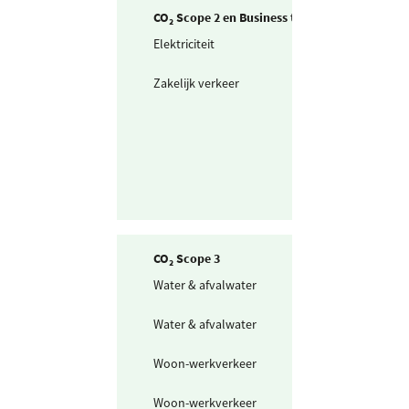
CO₂ Scope 2 en Business travel
Elektriciteit
Ingekochte
elektriciteit
Zakelijk verkeer
Gedeclareerde 
privé auto's
CO₂ Scope 3
Water & afvalwater
Drinkwater
Water & afvalwater
Afvalwater
Woon-werkverkeer
Openbaar vervo
mix
Woon-werkverkeer
Fiets en lopen