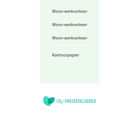
Woon-werkverkeer
Elektrische fiets
Woon-werkverkeer
Personenwagen
km
Woon-werkverkeer
Personenwagen
elektrisch
(marktmix stro
Kantoorpapier
Papier met
milieukeurmerk