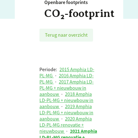
Openbare footprints
CO₂‑footprint
Terug naar overzicht
Periode:
2015 Amphia LD-
PL-MG
·
2016 Amphia LD-
PL-MG
·
2017 Amphia LD-
PL-MG + nieuwbouw in
aanbouw
·
2018 Amphia
LD-PL-MG + nieuwbouw in
aanbouw
·
2019 Amphia
LD-PL-MG + nieuwbouw in
aanbouw
·
2020 Amphia
LD-PL-MG renovatie +
nieuwbouw
·
2021 Amphia
LD-PL-MG renovatie +