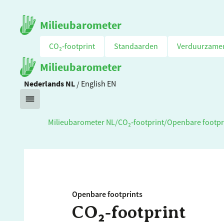
Milieubarometer
CO₂‑footprint
Standaarden
Verduurzame
Milieubarometer
Nederlands
NL
/
English
EN
Milieubarometer NL
/
CO₂‑footprint
/
Openbare footpr
Openbare footprints
CO₂‑footprint