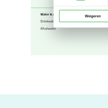
Water & afvalwater
Weigeren
Drinkwater
Afvalwater