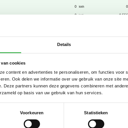
0
0
kWh
0
0,556
kWh
29.577.492
0,556
kWh
oom)
0
0
kWh
om)
0
-0,556
kWh
Details
0
-0,556
kWh
Subtotaa
 van cookies
 content en advertenties te personaliseren, om functies voor 
eren. Ook delen we informatie over uw gebruik van onze site me
2.876.528
1,88
m3
e. Deze partners kunnen deze gegevens combineren met andere i
0
1,88
erzameld op basis van uw gebruik van hun services.
m3
0
36,0
GJ
0
26,8
GJ
Voorkeuren
Statistieken
0
1,88
m3