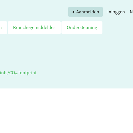
Aanmelden
Inloggen
N
n
Branchegemiddeldes
Ondersteuning
ints
/
CO₂‑footprint