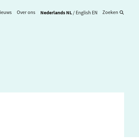
Nederlands
NL
/
English
EN
ieuws
Over ons
Zoeken