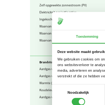
Zelf opgewekte zonnestroom (PV)
Elektriciteit projectlocaties
Ingekochte elektriciteit
Waarvan voor opladen voertuigen (groene str
Waarvan voor opladen voertuigen (grijze stro
Toestemming
Waarvan groene stroom uit windkracht
Deze website maakt gebruik
We gebruiken cookies om onze
Brandstof & warmte
ons websiteverkeer te analys
Aardgas voor verwarming
media, adverteren en analys
Aardgas voor WKK (eigen aansluiting)
verstrekt of die ze hebben v
Warmte (uit STEG)
Toestemmingsselectie
Koudelevering uit externe WKO
Noodzakelijk
Aardgas voor verwarming projectlocaties