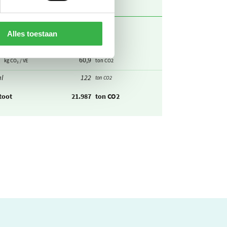
l
5.419
ton CO2
Alles toestaan
61,4
kg CO₂ / m3
ton CO2
60,9
kg CO₂ / VE
ton CO2
l
122
ton CO2
toot
21.987
ton CO2