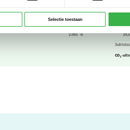
Subtotaa
Selectie toestaan
205.981
0,298
m3
2.065
29,5
VE
Subtotaa
CO₂-uits