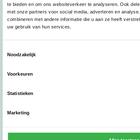
je aan om direct aan de
te bieden en om ons websiteverkeer te analyseren. Ook dele
slag te gaan.
met onze partners voor social media, adverteren en analys
combineren met andere informatie die u aan ze heeft verstre
uw gebruik van hun services.
De Milieubarometer is
gecreëerd door
Stichting Stimular.
Stichting Stimular
Toestemmingsselectie
vertaalt de groeiende
Noodzakelijk
vraag om
duurzaamheid naar
praktische
Voorkeuren
instrumenten en
werkwijzen voor
bedrijven,
Statistieken
brancheverenigingen,
overheden en
zorgaanbieders.
Marketing
Stichting Stimular
Botersloot 177