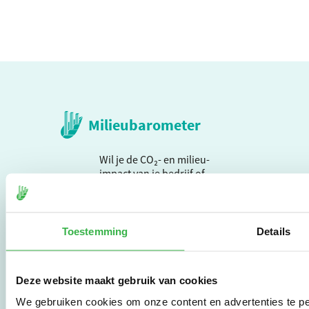
Milieubarometer
Wil je de CO₂- en milieu-
impact van je bedrijf of
organisatie in kaart
brengen? Dat kan met
de Milieubarometer,
een zeer
Toestemming
Details
gebruiksvriendelijke
tool met meer dan 25
jaar ervaring. Begin nu
Deze website maakt gebruik van cookies
met effectief
verduurzamen en meld
We gebruiken cookies om onze content en advertenties te pe