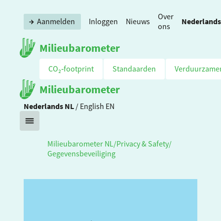
Over
Nederlands
Aanmelden
Inloggen
Nieuws
ons
Milieubarometer
CO₂‑footprint
Standaarden
Verduurzame
Milieubarometer
Nederlands
NL
/
English
EN
Milieubarometer NL
/
Privacy & Safety
/
Gegevensbeveiliging