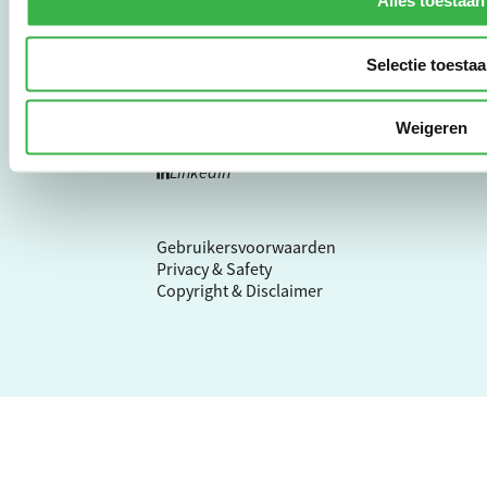
Alles toestaan
3011 HE Rotterdam
Selectie toesta
010 - 238 28 28
mail@stimular.nl
Weigeren
www.stimular.nl
LinkedIn
Gebruikersvoorwaarden
Privacy & Safety
Copyright & Disclaimer