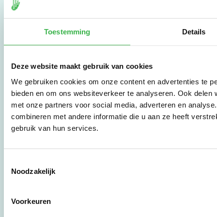
de Milieubarometer,
een zeer
gebruiksvriendelijke
Toestemming
Details
tool met meer dan 25
jaar ervaring. Begin nu
met effectief
verduurzamen en meld
Deze website maakt gebruik van cookies
je aan om direct aan de
We gebruiken cookies om onze content en advertenties te per
slag te gaan.
bieden en om ons websiteverkeer te analyseren. Ook delen w
met onze partners voor social media, adverteren en analys
combineren met andere informatie die u aan ze heeft verstr
De Milieubarometer is
gebruik van hun services.
gecreëerd door
Stichting Stimular.
Stichting Stimular
vertaalt de groeiende
Toestemmingsselectie
vraag om
Noodzakelijk
duurzaamheid naar
praktische
instrumenten en
Voorkeuren
werkwijzen voor
bedrijven,