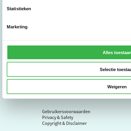
brancheverenigingen,
Statistieken
overheden en
zorgaanbieders.
Marketing
Stichting Stimular
Botersloot 177
3011 HE Rotterdam
Alles toestaa
010 - 238 28 28
Selectie toesta
mail@stimular.nl
www.stimular.nl
Weigeren
LinkedIn
Gebruikersvoorwaarden
Privacy & Safety
Copyright & Disclaimer