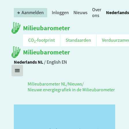
Over
Nederlands
Aanmelden
Inloggen
Nieuws
ons
Milieubarometer
CO₂‑footprint
Standaarden
Verduurzame
Milieubarometer
Nederlands
NL
/
English
EN
Milieubarometer NL
/
Nieuws
/
Nieuwe energiegrafiek in de Milieubarometer