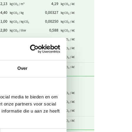
2,13
4,19
kg CO₂ / m³
kg CO₂ / k€
4,40
0,00327
kg CO₂ / kg
kg CO₂ / k€
1,00
0,00250
kg CO₂ / kg CO₂
kg CO₂ / k€
2,80
0,588
kg CO₂ / liter
kg CO₂ / k€
3,25
4,38
kg CO₂ / liter
kg CO₂ / k€
3,25
0,429
kg CO₂ / liter
kg CO₂ / k€
0
0
kg CO₂ / kg
kg CO₂ / k€
otaal
12,2
kg CO₂ / k€
Over
0
0
kg CO₂ / kWh
kg CO₂ / k€
social media te bieden en om
0,497
15,9
kg CO₂ / kWh
kg CO₂ / k€
t onze partners voor social
0
0
nformatie die u aan ze heeft
kg CO₂ / kWh
kg CO₂ / k€
otaal
15,9
kg CO₂ / k€