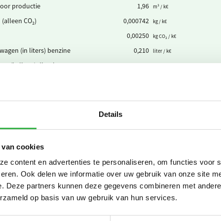
oor productie
1,96
m³ / k€
 (alleen CO₂)
0,000742
kg / k€
0,00250
kg CO₂ / k€
agen (in liters) benzine
0,210
liter / k€
n (in liters) diesel
1,35
liter / k€
n Euro V (in liters) diesel
0,132
liter / k€
delen
0,0129
kg / k€
Subt
Details
 van cookies
ewekte zonnestroom (PV)
11,4
kWh / k€
 content en advertenties te personaliseren, om functies voor 
 elektriciteit
32,1
kWh / k€
eren. Ook delen we informatie over uw gebruik van onze site me
roene stroom uit het buitenland
32,1
e. Deze partners kunnen deze gegevens combineren met andere i
kWh / k€
erzameld op basis van uw gebruik van hun services.
Subt