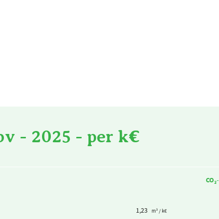
v - 2025 - per k€
CO₂-
1,23
m³ / k€