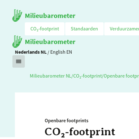
Milieubarometer
CO₂‑footprint
Standaarden
Verduurzame
Milieubarometer
Nederlands
NL
/
English
EN
Milieubarometer NL
/
CO₂‑footprint
/
Openbare footpr
Openbare footprints
CO₂‑footprint