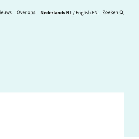
Nederlands
NL
/
English
EN
ieuws
Over ons
Zoeken