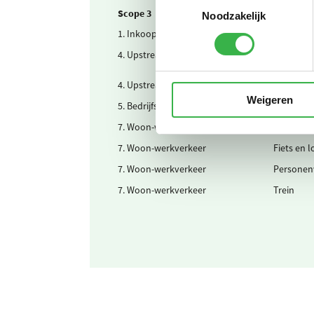
Scope 3
Noodzakelijk
1. Inkoop
Drinkwat
4. Upstream transport
Uitbestee
4. Upstream transport
Uitbestee
Weigeren
5. Bedrijfsafval
Afvalwate
7. Woon-werkverkeer
Elektrisc
7. Woon-werkverkeer
Fiets en 
7. Woon-werkverkeer
Personen
7. Woon-werkverkeer
Trein