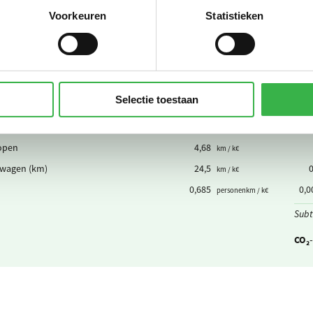
Voorkeuren
Statistieken
er
0,150
m³ / k€
d wegtransport (palletplaats km)
4,20
0,
palletplaats km / k€
d wegtransport (per pakket)
0,0369
pakket / k€
Selectie toestaan
r
0,00156
VE / k€
he auto (km)
1,08
0,
km / k€
lopen
4,68
km / k€
wagen (km)
24,5
km / k€
0,685
0,0
personenkm / k€
Subt
CO₂-