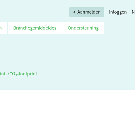
Aanmelden
Inloggen
N
n
Branchegemiddeldes
Ondersteuning
ints
/
CO₂‑footprint