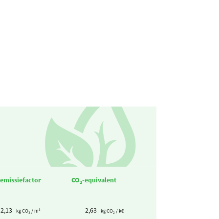
emissiefactor
CO₂-equivalent
2,13
2,63
kg CO₂ / m³
kg CO₂ / k€