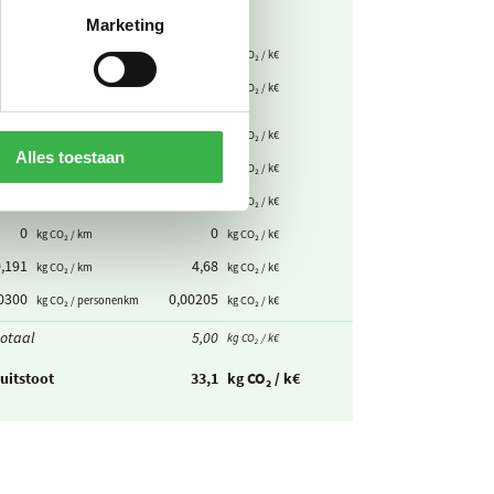
Marketing
0,298
0,0447
kg CO₂ / m³
kg CO₂ / k€
0375
0,157
kg CO₂ / palletplaats
kg CO₂ / k€
km
0,353
0,0130
kg CO₂ / pakket
kg CO₂ / k€
Alles toestaan
26,6
0,0416
kg CO₂ / VE
kg CO₂ / k€
0620
0,0668
kg CO₂ / km
kg CO₂ / k€
0
0
kg CO₂ / km
kg CO₂ / k€
0,191
4,68
kg CO₂ / km
kg CO₂ / k€
0300
0,00205
kg CO₂ / personenkm
kg CO₂ / k€
otaal
5,00
kg CO₂ / k€
uitstoot
33,1
kg CO₂ / k€