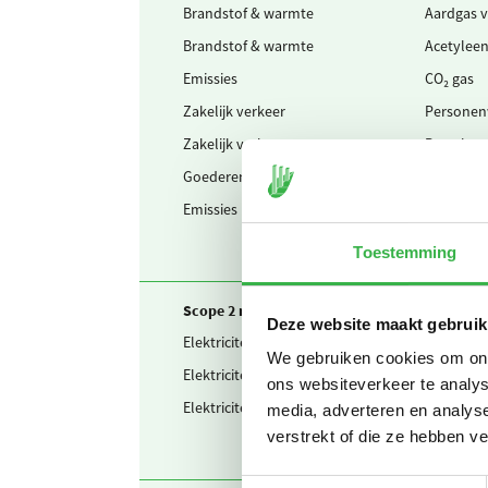
Brandstof & warmte
Aardgas v
Brandstof & warmte
Acetyleen
Emissies
CO₂ gas
Zakelijk verkeer
Personenw
Zakelijk verkeer
Bestelwage
Goederenvervoer
Vrachtwage
Emissies
Oplosmid
Toestemming
Scope 2 market-based
Deze website maakt gebruik
Elektriciteit
Zelf opg
We gebruiken cookies om onze
Elektriciteit
Ingekochte
ons websiteverkeer te analys
Elektriciteit
Waarvan g
media, adverteren en analys
verstrekt of die ze hebben v
Toestemmingsselectie