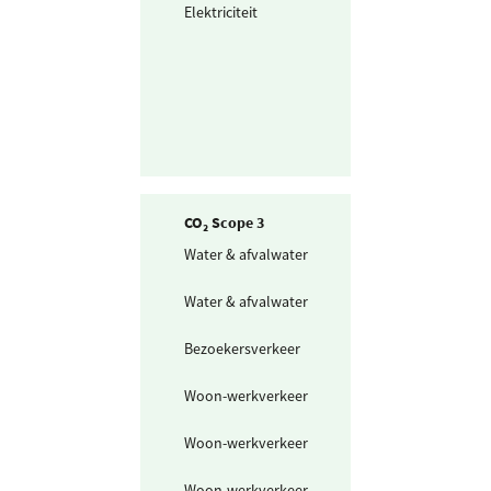
Elektriciteit
Ingekochte
elektriciteit
CO₂ Scope 3
Water & afvalwater
Drinkwater
Water & afvalwater
Afvalwater
Bezoekersverkeer
Auto
Woon-werkverkeer
Openbaar vervo
mix
Woon-werkverkeer
Fiets en lopen
Woon-werkverkeer
Personenwagen