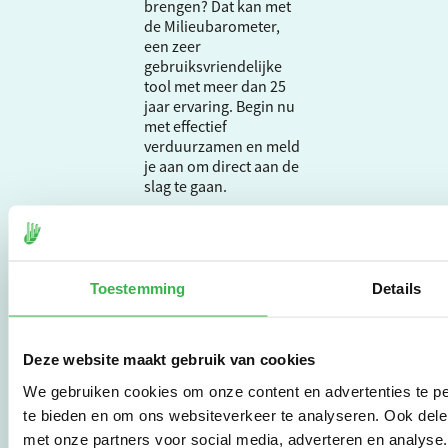
brengen? Dat kan met
de Milieubarometer,
een zeer
gebruiksvriendelijke
tool met meer dan 25
jaar ervaring. Begin nu
met effectief
verduurzamen en meld
je aan om direct aan de
slag te gaan.
De Milieubarometer is
gecreëerd door
Toestemming
Details
Stichting Stimular.
Stichting Stimular
vertaalt de groeiende
vraag om
Deze website maakt gebruik van cookies
duurzaamheid naar
We gebruiken cookies om onze content en advertenties te pe
praktische
instrumenten en
te bieden en om ons websiteverkeer te analyseren. Ook dele
werkwijzen voor
met onze partners voor social media, adverteren en analys