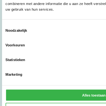
bedrijven,
combineren met andere informatie die u aan ze heeft verstre
brancheverenigingen,
uw gebruik van hun services.
overheden en
zorgaanbieders.
Toestemmingsselectie
Noodzakelijk
Stichting Stimular
Botersloot 177
3011 HE Rotterdam
Voorkeuren
010 - 238 28 28
Statistieken
mail@stimular.nl
www.stimular.nl
Marketing
LinkedIn
Gebruikersvoorwaarden
Alles toestaan
Privacy & Safety
Copyright & Disclaimer