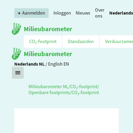
Over
Nederlands
Aanmelden
Inloggen
Nieuws
ons
Milieubarometer
CO₂‑footprint
Standaarden
Verduurzame
Milieubarometer
Nederlands
NL
/
English
EN
Milieubarometer NL
/
CO₂‑footprint
/
Openbare footprints
/
CO₂‑footprint