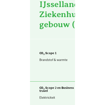
IJsselland Zieke
Ziekenhuis - pe
gebouw (m² bvo)
CO₂ Scope 1
Brandstof & warmte
Aardgas voor
verwarming
CO₂ Scope 2 en Business
travel
Elektriciteit
Zelf opgewekte
zonnestroom (P