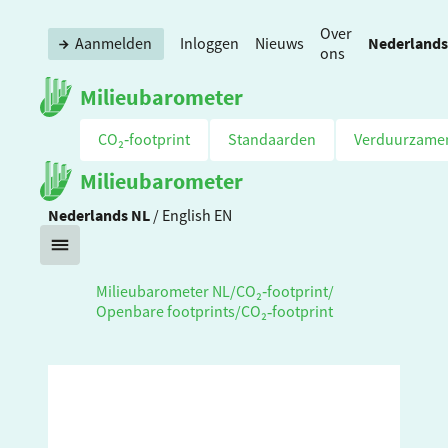
Over
Nederlands
Aanmelden
Inloggen
Nieuws
ons
Milieubarometer
CO₂‑footprint
Standaarden
Verduurzame
Milieubarometer
Nederlands
NL
/
English
EN
Milieubarometer NL
/
CO₂‑footprint
/
Openbare footprints
/
CO₂‑footprint