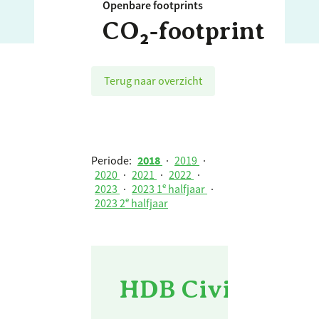
Openbare footprints
CO₂‑footprint
Terug naar overzicht
Periode:
2018
·
2019
·
2020
·
2021
·
2022
·
2023
·
2023 1ᵉ halfjaar
·
2023 2ᵉ halfjaar
HDB Civiel BV -