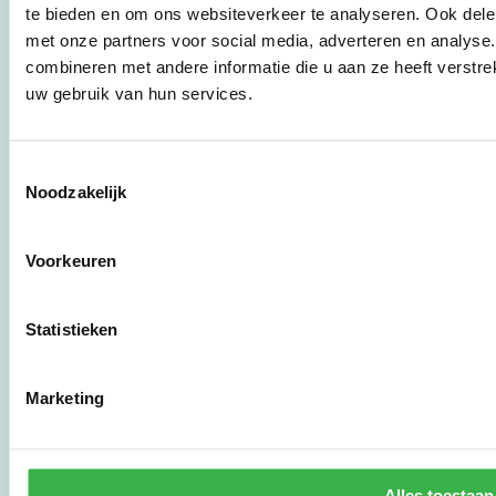
te bieden en om ons websiteverkeer te analyseren. Ook dele
instrumenten en
met onze partners voor social media, adverteren en analys
werkwijzen voor
bedrijven,
combineren met andere informatie die u aan ze heeft verstre
brancheverenigingen,
uw gebruik van hun services.
overheden en
zorgaanbieders.
Toestemmingsselectie
Noodzakelijk
Stichting Stimular
Botersloot 177
3011 HE Rotterdam
Voorkeuren
010 - 238 28 28
Statistieken
mail@stimular.nl
www.stimular.nl
Marketing
LinkedIn
Gebruikersvoorwaarden
Alles toestaan