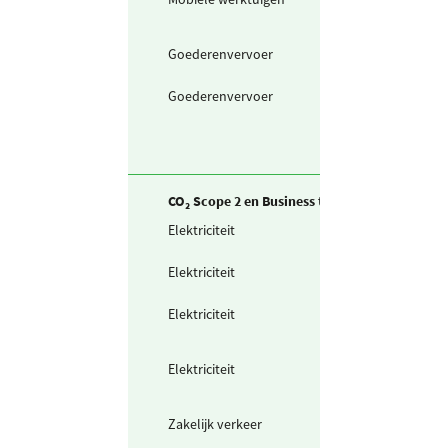
diesel
(uitgefaseerd)
Goederenvervoer
Vrachtwagen Eu
V (in liters) diese
Goederenvervoer
Binnenvaart (in
liters) diesel
CO₂ Scope 2 en Business travel
Elektriciteit
Elektriciteit
projectlocaties
Elektriciteit
Ingekochte
elektriciteit
Elektriciteit
Waarvan groen
stroom uit
windkracht
Elektriciteit
Waarvan groen
stroom uit
waterkracht
Zakelijk verkeer
Gedeclareerde 
privé auto's