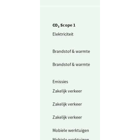
CO₂ Scope 1
Elektriciteit
Elektriciteit uit
dieselgenerator
(30% rend.)
Brandstof & warmte
Aardgas voor
verwarming
Brandstof & warmte
Aardgas voor
verwarming
projectlocaties
Emissies
Oplosmiddelen
Zakelijk verkeer
Personenwagen
(in liters) benzi
Zakelijk verkeer
Personenwagen
(in liters) diesel
Zakelijk verkeer
Bestelwagen (in
liters) diesel
Mobiele werktuigen
Diesel
Mobiele werktuigen
Zwavelhouden