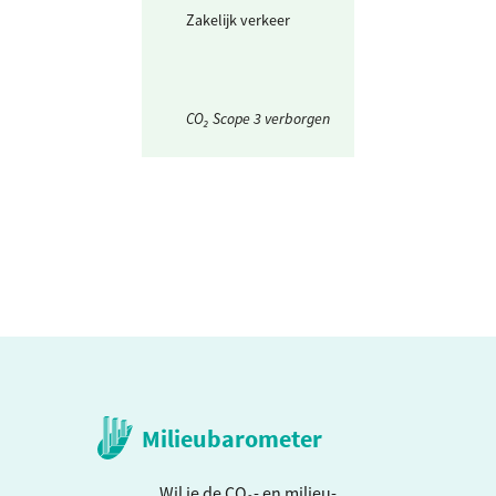
Zakelijk verkeer
Vliegtuig Europ
(700-2500 km)
CO₂ Scope 3 verborgen
Milieubarometer
Wil je de CO₂- en milieu-