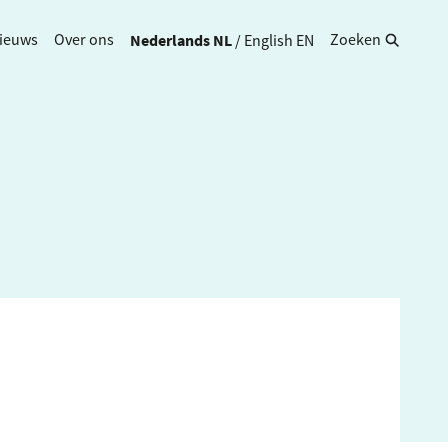
Nederlands
NL
/
English
EN
ieuws
Over ons
Zoeken