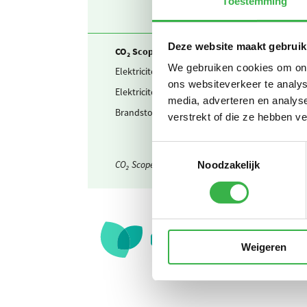
Toestemming
Deze website maakt gebruik
CO₂ Scope 2 en Business travel
We gebruiken cookies om onze
Elektriciteit
Ingekoc
ons websiteverkeer te analys
Elektriciteit
Waarva
media, adverteren en analys
Brandstof & warmte
Warmte
verstrekt of die ze hebben v
Toestemmingsselectie
CO₂ Scope 3 verborgen
Noodzakelijk
Weigeren