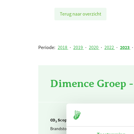
Terug naar overzicht
Periode:
2018
·
2019
·
2020
·
2022
·
2023
·
Dimence Groep -
CO₂ Scope 1
Brandstof & warmte
Aardga