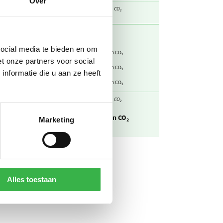
Over
Subtotaal
7,90
ton CO₂
social media te bieden en om
0,456
161
kg CO₂ / kWh
ton CO₂
t onze partners voor social
0
0
kg CO₂ / kWh
ton CO₂
nformatie die u aan ze heeft
25,4
38,3
kg CO₂ / GJ
ton CO₂
Subtotaal
199
ton CO₂
CO₂-uitstoot
207
ton CO₂
Marketing
Alles toestaan