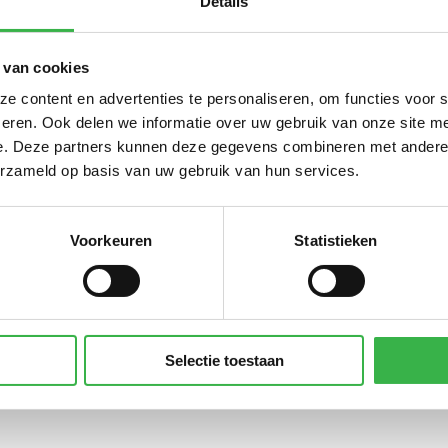
Details
 van cookies
 content en advertenties te personaliseren, om functies voor 
hte elektriciteit
351.996
kWh
eren. Ook delen we informatie over uw gebruik van onze site me
n groene stroom (ongespecificeerd)
351.996
kWh
e. Deze partners kunnen deze gegevens combineren met andere i
 uit warmtenet
1.508
GJ
erzameld op basis van uw gebruik van hun services.
Voorkeuren
Statistieken
Selectie toestaan