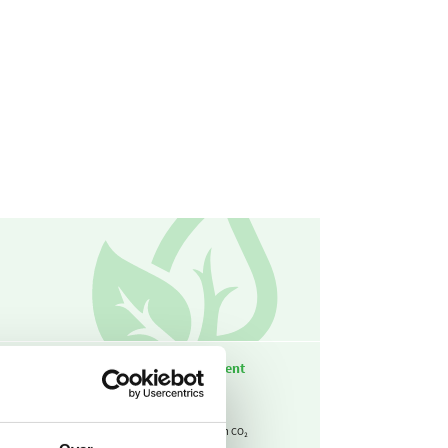
CO₂-parameter
CO₂-equivalent
2,08
7,90
kg CO₂ / m3
ton CO₂