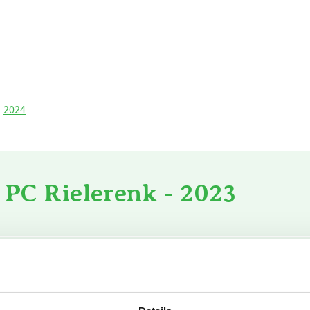
2024
 PC Rielerenk - 2023
s voor verwarming
3.800
m3