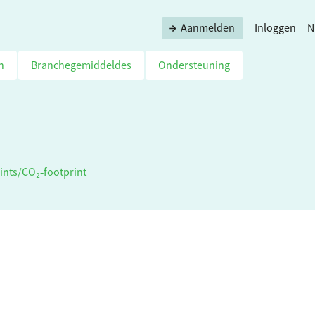
Aanmelden
Inloggen
N
n
Branchegemiddeldes
Ondersteuning
ints
/
CO₂‑footprint