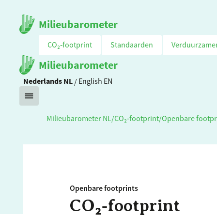
Milieubarometer
CO₂‑footprint
Standaarden
Verduurzame
Milieubarometer
Nederlands
NL
/
English
EN
Milieubarometer NL
/
CO₂‑footprint
/
Openbare footpr
Openbare footprints
CO₂‑footprint