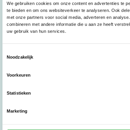
werkwijzen voor
We gebruiken cookies om onze content en advertenties te pe
bedrijven,
te bieden en om ons websiteverkeer te analyseren. Ook dele
brancheverenigingen,
met onze partners voor social media, adverteren en analys
overheden en
combineren met andere informatie die u aan ze heeft verstre
zorgaanbieders.
uw gebruik van hun services.
Stichting Stimular
Botersloot 177
Toestemmingsselectie
3011 HE Rotterdam
Noodzakelijk
Voorkeuren
010 - 238 28 28
mail@stimular.nl
www.stimular.nl
Statistieken
LinkedIn
Marketing
Gebruikersvoorwaarden
Privacy & Safety