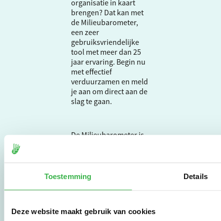
organisatie in kaart
brengen? Dat kan met
de Milieubarometer,
een zeer
gebruiksvriendelijke
tool met meer dan 25
jaar ervaring. Begin nu
met effectief
verduurzamen en meld
je aan om direct aan de
slag te gaan.
De Milieubarometer is
gecreëerd door
Stichting Stimular.
Stichting Stimular
vertaalt de groeiende
Toestemming
Details
vraag om
duurzaamheid naar
praktische
Deze website maakt gebruik van cookies
instrumenten en