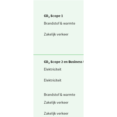
CO₂ Scope 1
Brandstof & warmte
Aardgas voor
verwarming
Zakelijk verkeer
Personenwagen
(in liters) benzi
CO₂ Scope 2 en Business travel
Elektriciteit
Ingekochte
elektriciteit
Elektriciteit
Waarvan groen
stroom
(ongespecificeer
Brandstof & warmte
Warmte (uit STE
Zakelijk verkeer
Gedeclareerde 
privé auto's
Zakelijk verkeer
Openbaar vervo
mix