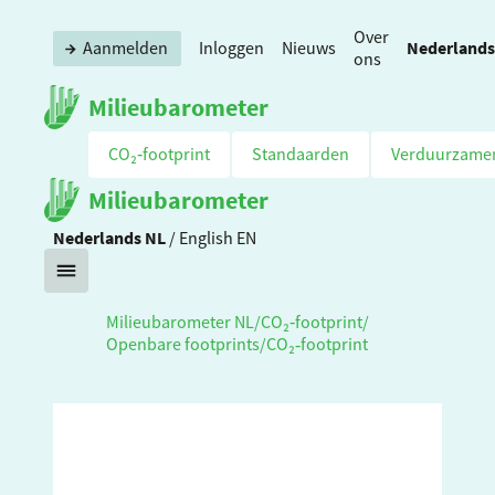
Over
Nederlands
Aanmelden
Inloggen
Nieuws
ons
Milieubarometer
CO₂‑footprint
Standaarden
Verduurzame
Milieubarometer
Nederlands
NL
/
English
EN
Milieubarometer NL
/
CO₂‑footprint
/
Openbare footprints
/
CO₂‑footprint