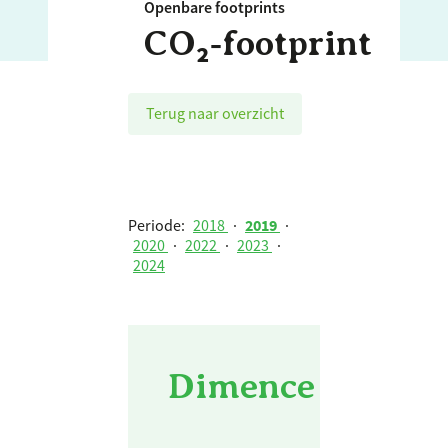
Openbare footprints
CO₂‑footprint
Terug naar overzicht
Periode:
2018
·
2019
·
2020
·
2022
·
2023
·
2024
Dimence Groep -