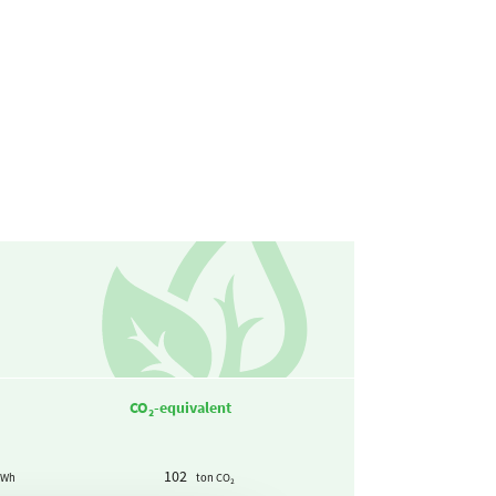
CO₂-equivalent
102
kWh
ton CO₂