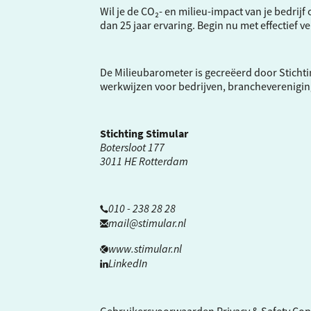
Wil je de CO₂- en milieu-impact van je bedrij
dan 25 jaar ervaring. Begin nu met effectief 
De Milieubarometer is gecreëerd door Stichti
werkwijzen voor bedrijven, brancheverenigi
Stichting Stimular
Botersloot 177
3011 HE Rotterdam
010 - 238 28 28
mail@stimular.nl
www.stimular.nl
LinkedIn