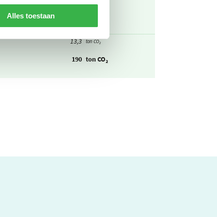
0,154
km
ton CO₂
Alles toestaan
13,1
km
ton CO₂
13,3
ton CO₂
190
ton CO₂