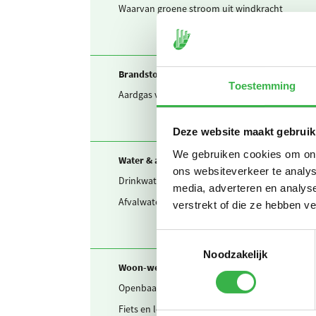
Waarvan groene stroom uit windkracht
Brandstof & warmte
Toestemming
Aardgas voor verwarming
Deze website maakt gebruik
We gebruiken cookies om onze
Water & afvalwater
ons websiteverkeer te analys
Drinkwater
media, adverteren en analys
Afvalwater
verstrekt of die ze hebben v
Toestemmingsselectie
Noodzakelijk
Woon-werkverkeer
Openbaar vervoer mix
Fiets en lopen