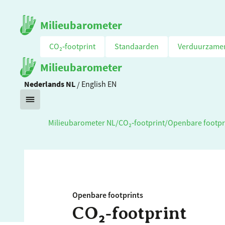
Milieubarometer
CO₂‑footprint
Standaarden
Verduurzame
Milieubarometer
Nederlands
NL
/
English
EN
Milieubarometer NL
/
CO₂‑footprint
/
Openbare footpr
Openbare footprints
CO₂‑footprint