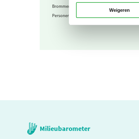
Brommer en scooter (mengsmering)
Weigeren
Personenwagen (km)
Milieubarometer