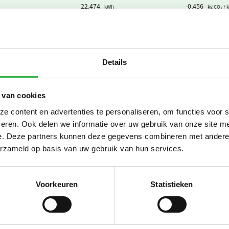
22.474
-0,456
kWh
kg CO₂ / 
Subtotaal
Details
39.668
2,08
m3
kg CO₂ / 
Subtotaal
 van cookies
 content en advertenties te personaliseren, om functies voor 
eren. Ook delen we informatie over uw gebruik van onze site me
2.139
0,298
m3
kg CO₂ / 
e. Deze partners kunnen deze gegevens combineren met andere i
2.139
0,678
m3 huishoudelijk
kg CO₂ / 
erzameld op basis van uw gebruik van hun services.
Subtotaal
Voorkeuren
Statistieken
4.480
0,02
personenkm
kg CO₂ /
53.115
0
km
kg CO₂ / 