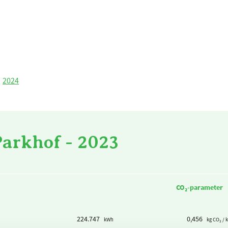
2024
Parkhof - 2023
CO₂-parameter
224.747
0,456
kWh
kg CO₂ / 