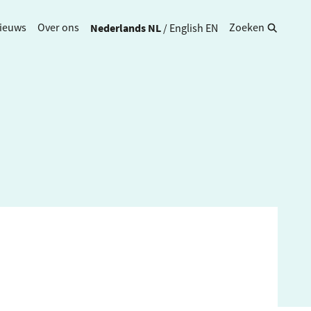
Nederlands
NL
/
English
EN
ieuws
Over ons
Zoeken