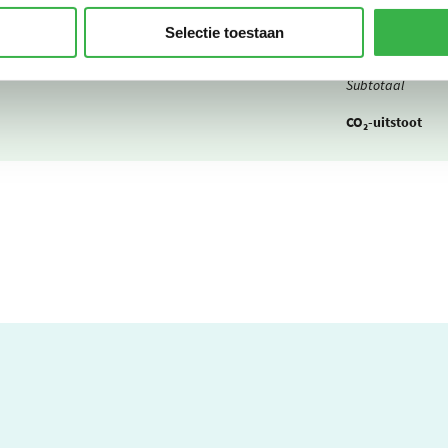
1.920
0,0802
km
kg CO₂ / 
Selectie toestaan
67.833
0,193
km
kg CO₂ / 
Subtotaal
CO₂-uitstoot