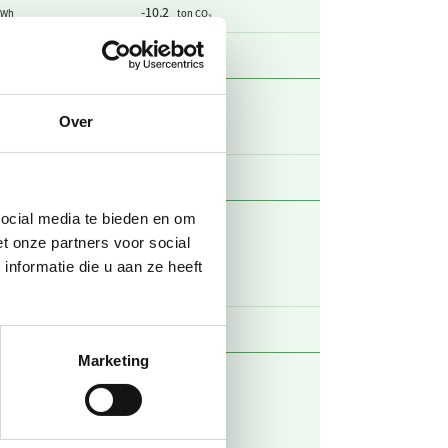
-10,2
kWh
ton CO₂
92,2
ton CO₂
Over
82,5
m3
ton CO₂
82,5
ton CO₂
social media te bieden en om
t onze partners voor social
0,637
m3
ton CO₂
nformatie die u aan ze heeft
1,45
m3 huishoudelijk
ton CO₂
2,09
ton CO₂
Marketing
0,0896
 personenkm
ton CO₂
0
km
ton CO₂