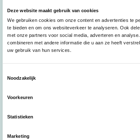
Stichting Stimular
vertaalt de groeiende
Deze website maakt gebruik van cookies
vraag om
duurzaamheid naar
We gebruiken cookies om onze content en advertenties te pe
praktische
te bieden en om ons websiteverkeer te analyseren. Ook dele
instrumenten en
met onze partners voor social media, adverteren en analys
werkwijzen voor
combineren met andere informatie die u aan ze heeft verstre
bedrijven,
uw gebruik van hun services.
brancheverenigingen,
overheden en
zorgaanbieders.
Toestemmingsselectie
Noodzakelijk
Stichting Stimular
Botersloot 177
3011 HE Rotterdam
Voorkeuren
Statistieken
010 - 238 28 28
mail@stimular.nl
Marketing
www.stimular.nl