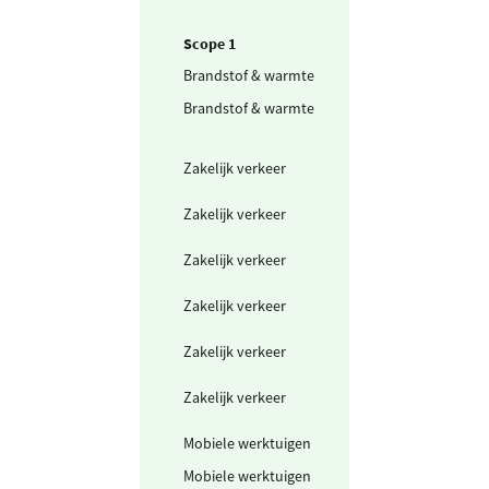
Scope 1
Brandstof & warmte
Aardgas
Brandstof & warmte
Propaan voor
verwarming
projectlocaties
Zakelijk verkeer
Personenwagen
km (scope 1)
Zakelijk verkeer
Personenwagen
(in liters) benzi
Zakelijk verkeer
Personenwagen
(in liters) diesel
Zakelijk verkeer
Bestelwagen in
(scope 1)
Zakelijk verkeer
Bestelwagen (in
liters) benzine
Zakelijk verkeer
Bestelwagen (in
liters) diesel
Mobiele werktuigen
Benzine
Mobiele werktuigen
Diesel