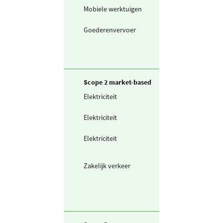
Mobiele werktuigen
HVO biodiesel ui
afvalolie
Goederenvervoer
Vrachtwagen (in
liters) diesel
Scope 2 market-based
Elektriciteit
Zelf opgewekte
zonnestroom (P
Elektriciteit
Ingekochte
elektriciteit
Elektriciteit
Waarvan groen
stroom uit
windkracht
Zakelijk verkeer
Elektrische auto
laadpas (grijze
stroom)