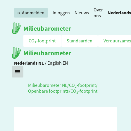
Over
Nederlands
Aanmelden
Inloggen
Nieuws
ons
Milieubarometer
CO₂‑footprint
Standaarden
Verduurzame
Milieubarometer
Nederlands
NL
/
English
EN
Milieubarometer NL
/
CO₂‑footprint
/
Openbare footprints
/
CO₂‑footprint