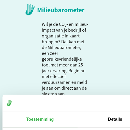
Milieubarometer
Wil je de CO₂- en milieu-
impact van je bedrijf of
organisatie in kaart
brengen? Dat kan met
de Milieubarometer,
een zeer
gebruiksvriendelijke
tool met meer dan 25
jaar ervaring. Begin nu
met effectief
verduurzamen en meld
je aan om direct aan de
slag te gaan.
De Milieubarometer is
Toestemming
Details
gecreëerd door
Stichting Stimular.