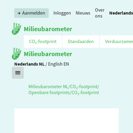
Over
Nederlands
Aanmelden
Inloggen
Nieuws
ons
Milieubarometer
CO₂‑footprint
Standaarden
Verduurzame
Milieubarometer
Nederlands
NL
/
English
EN
Milieubarometer NL
/
CO₂‑footprint
/
Openbare footprints
/
CO₂‑footprint