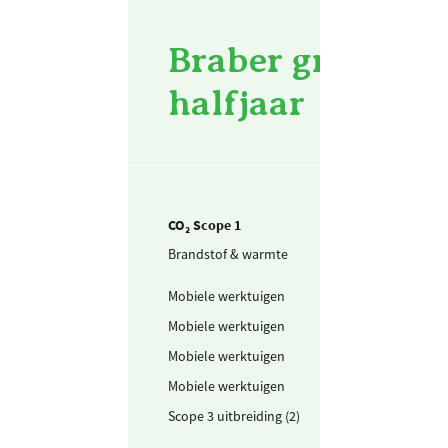
Braber groenvoor
halfjaar
CO₂ Scope 1
Brandstof & warmte
Aardgas voor
verwarming
Mobiele werktuigen
Benzine
Mobiele werktuigen
Schone benzine
Mobiele werktuigen
Diesel
Mobiele werktuigen
LPG
Scope 3 uitbreiding (2)
Propaan
onkruidbrander
(mobiele