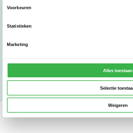
Voorkeuren
010 - 238 28 28
mail@stimular.nl
Statistieken
www.stimular.nl
LinkedIn
Marketing
Gebruikersvoorwaarden
Privacy & Safety
Alles toestaan
Copyright & Disclaimer
Selectie toesta
Weigeren