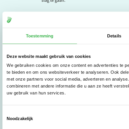
slag te gaan.
De Milieubarometer is
gecreëerd door
Stichting Stimular.
Toestemming
Details
Stichting Stimular
vertaalt de groeiende
vraag om
duurzaamheid naar
Deze website maakt gebruik van cookies
praktische
We gebruiken cookies om onze content en advertenties te pe
instrumenten en
werkwijzen voor
te bieden en om ons websiteverkeer te analyseren. Ook dele
bedrijven,
met onze partners voor social media, adverteren en analys
brancheverenigingen,
combineren met andere informatie die u aan ze heeft verstre
overheden en
uw gebruik van hun services.
zorgaanbieders.
Toestemmingsselectie
Stichting Stimular
Noodzakelijk
Botersloot 177
3011 HE Rotterdam