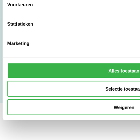
Voorkeuren
010 - 238 28 28
mail@stimular.nl
Statistieken
www.stimular.nl
LinkedIn
Marketing
Gebruikersvoorwaarden
Privacy & Safety
Alles toestaan
Copyright & Disclaimer
Selectie toesta
Weigeren