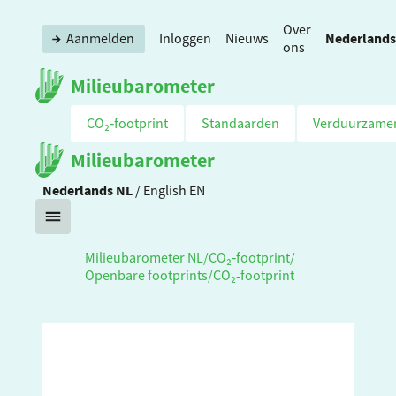
Over
Nederlands
Aanmelden
Inloggen
Nieuws
ons
Milieubarometer
CO₂‑footprint
Standaarden
Verduurzame
Milieubarometer
Nederlands
NL
/
English
EN
Milieubarometer NL
/
CO₂‑footprint
/
Openbare footprints
/
CO₂‑footprint