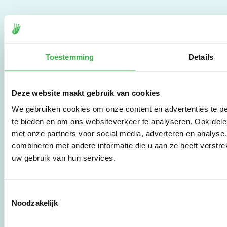
De Milieubarometer is
gecreëerd door
Stichting Stimular.
Toestemming
Details
Stichting Stimular
vertaalt de groeiende
vraag om
duurzaamheid naar
Deze website maakt gebruik van cookies
praktische
instrumenten en
We gebruiken cookies om onze content en advertenties te pe
werkwijzen voor
te bieden en om ons websiteverkeer te analyseren. Ook dele
bedrijven,
met onze partners voor social media, adverteren en analys
brancheverenigingen,
combineren met andere informatie die u aan ze heeft verstre
overheden en
uw gebruik van hun services.
zorgaanbieders.
Toestemmingsselectie
Stichting Stimular
Noodzakelijk
Botersloot 177
3011 HE Rotterdam