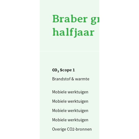
Braber groenvoor
halfjaar
CO₂ Scope 1
Brandstof & warmte
Aardgas voor
verwarming
Mobiele werktuigen
Benzine
Mobiele werktuigen
Schone benzine
Mobiele werktuigen
Diesel
Mobiele werktuigen
LPG
Overige CO2-bronnen
Propaan
onkruidbrander
(mobiele