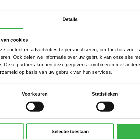
raan
90,0
250 ml flesje
agen in km
770
km
Details
Sub
 van cookies
 content en advertenties te personaliseren, om functies voor 
gewekte zonnestroom (PV)
134.394
kWh
eren. Ook delen we informatie over uw gebruik van onze site me
te elektriciteit
3.681.860
kWh
e. Deze partners kunnen deze gegevens combineren met andere i
 groene stroom (ongespecificeerd)
3.681.860
kWh
erzameld op basis van uw gebruik van hun services.
uit warmtenet
13.574
GJ
reerde km privé auto's
13.305
km
Voorkeuren
Statistieken
Sub
CO₂
Selectie toestaan