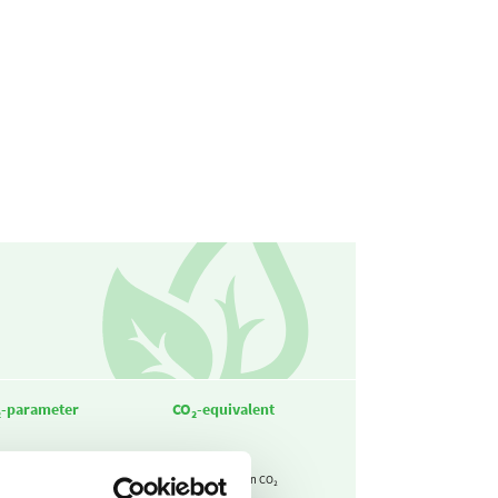
₂-parameter
CO₂-equivalent
2,09
433
kg CO₂ / m3
ton CO₂