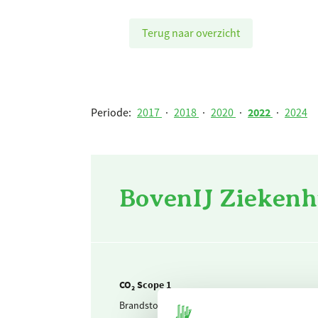
Terug naar overzicht
Periode:
2017
·
2018
·
2020
·
2022
·
2024
BovenIJ Ziekenh
CO₂ Scope 1
Brandstof & warmte
Aardgas