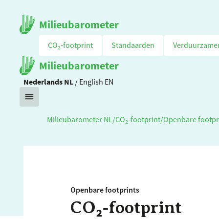
Milieubarometer
CO₂‑footprint
Standaarden
Verduurzame
Milieubarometer
Nederlands
NL
/
English
EN
Milieubarometer NL
/
CO₂‑footprint
/
Openbare footpr
Openbare footprints
CO₂‑footprint