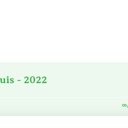
uis - 2022
CO
 voor verwarming
207.699
m3