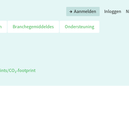
Aanmelden
Inloggen
N
n
Branchegemiddeldes
Ondersteuning
ints
/
CO₂‑footprint