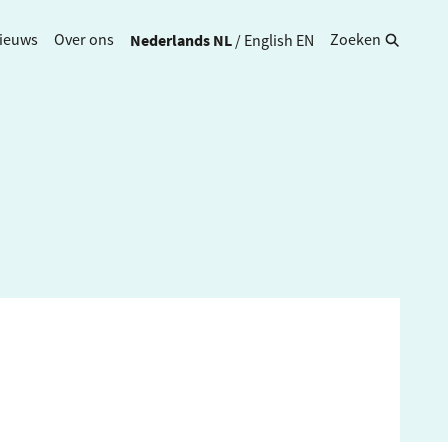
Nederlands
NL
/
English
EN
ieuws
Over ons
Zoeken