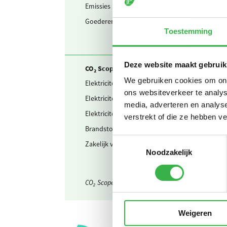
Emissies
Sevoflu
Goederenvervoer
Bestelw
Toestemming
Deze website maakt gebruik
CO₂ Scope 2 en Business travel
We gebruiken cookies om onze
Elektriciteit
Zelf op
ons websiteverkeer te analys
Elektriciteit
Ingekoch
media, adverteren en analys
Elektriciteit
Waarvan
verstrekt of die ze hebben v
Brandstof & warmte
Warmte 
Toestemmingsselectie
Zakelijk verkeer
Gedecla
Noodzakelijk
CO₂ Scope 3 verborgen
Weigeren