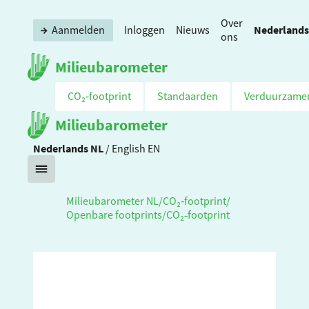
Over
Nederlands
Aanmelden
Inloggen
Nieuws
ons
Milieubarometer
CO₂‑footprint
Standaarden
Verduurzame
Milieubarometer
Nederlands
NL
/
English
EN
Milieubarometer NL
/
CO₂‑footprint
/
Openbare footprints
/
CO₂‑footprint