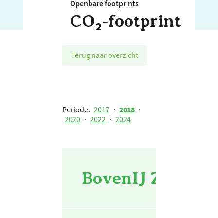
Openbare footprints
CO₂‑footprint
Terug naar overzicht
Periode:
2017
·
2018
·
2020
·
2022
·
2024
BovenIJ Ziekenh