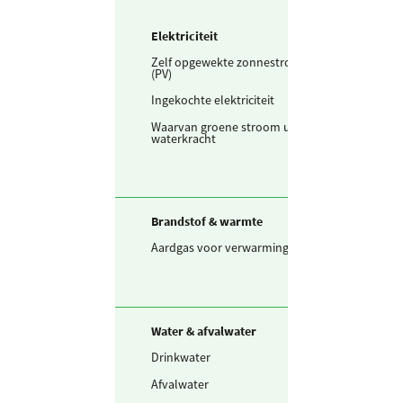
Elektriciteit
Zelf opgewekte zonnestroom
135.893
kWh
(PV)
Ingekochte elektriciteit
3.489.614
kWh
Waarvan groene stroom uit
3.489.614
kWh
waterkracht
Brandstof & warmte
Aardgas voor verwarming
842.898
m3
Water & afvalwater
Drinkwater
33.714
m3
Afvalwater
506
VE