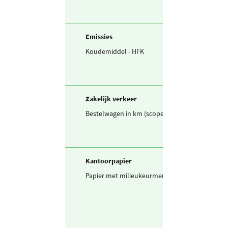
Emissies
Koudemiddel - HFK
0,850
kg
Zakelijk verkeer
Bestelwagen in km (scope 1)
15.000
km
Kantoorpapier
Papier met milieukeurmerk
4.094
A4 pak 
grams)