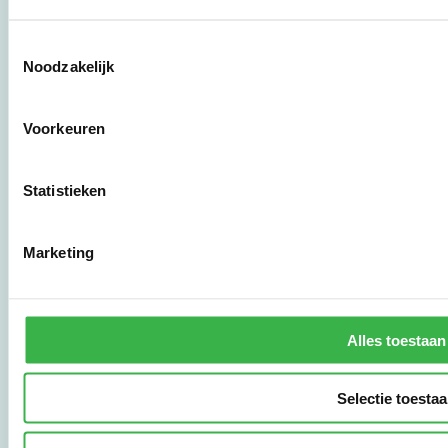
Toestemmingsselectie
Stichting Stimular
Noodzakelijk
Botersloot 177
3011 HE Rotterdam
Voorkeuren
010 - 238 28 28
Statistieken
mail@stimular.nl
www.stimular.nl
LinkedIn
Marketing
Gebruikersvoorwaarden
Privacy & Safety
Alles toestaan
Copyright & Disclaimer
Selectie toesta