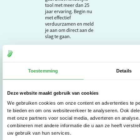
tool met meer dan 25
jaar ervaring. Begin nu
met effectief
verduurzamen en meld
je aan om direct aan de
slag te gaan.
De Milieubarometer is
gecreëerd door
Stichting Stimular.
Toestemming
Details
Stichting Stimular
vertaalt de groeiende
vraag om
Deze website maakt gebruik van cookies
duurzaamheid naar
praktische
We gebruiken cookies om onze content en advertenties te pe
instrumenten en
te bieden en om ons websiteverkeer te analyseren. Ook dele
werkwijzen voor
met onze partners voor social media, adverteren en analys
bedrijven,
combineren met andere informatie die u aan ze heeft verstre
brancheverenigingen,
overheden en
uw gebruik van hun services.
zorgaanbieders.