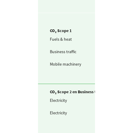
CO₂ Scope 1
Fuels & heat
Natural gas use
for heating
Business traffic
Passenger car (i
litres) diesel
Mobile machinery
Diesel
CO₂ Scope 2 en Business travel
Electricity
Purchased
electricity
Electricity
Of which green
electricity