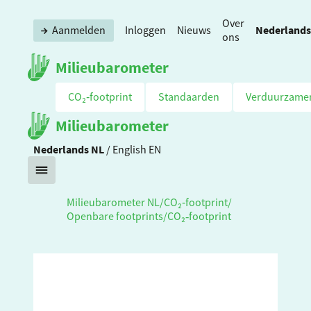
Over
Nederlands
Aanmelden
Inloggen
Nieuws
ons
Milieubarometer
CO₂‑footprint
Standaarden
Verduurzame
Milieubarometer
Nederlands
NL
/
English
EN
Milieubarometer NL
/
CO₂‑footprint
/
Openbare footprints
/
CO₂‑footprint