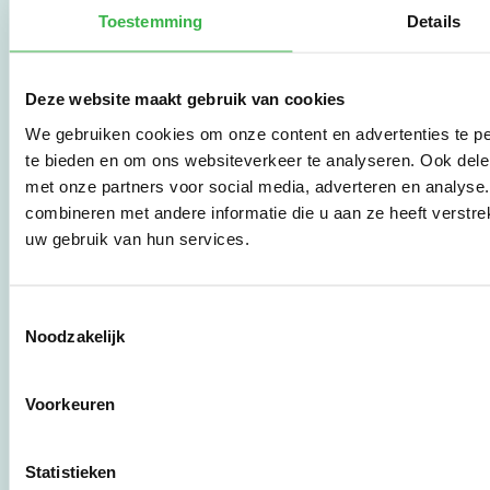
Stichting Stimular
Toestemming
Details
vertaalt de groeiende
vraag om
duurzaamheid naar
praktische
Deze website maakt gebruik van cookies
instrumenten en
We gebruiken cookies om onze content en advertenties te pe
werkwijzen voor
te bieden en om ons websiteverkeer te analyseren. Ook dele
bedrijven,
brancheverenigingen,
met onze partners voor social media, adverteren en analys
overheden en
combineren met andere informatie die u aan ze heeft verstre
zorgaanbieders.
uw gebruik van hun services.
Stichting Stimular
Toestemmingsselectie
Botersloot 177
Noodzakelijk
3011 HE Rotterdam
Voorkeuren
010 - 238 28 28
mail@stimular.nl
Statistieken
www.stimular.nl