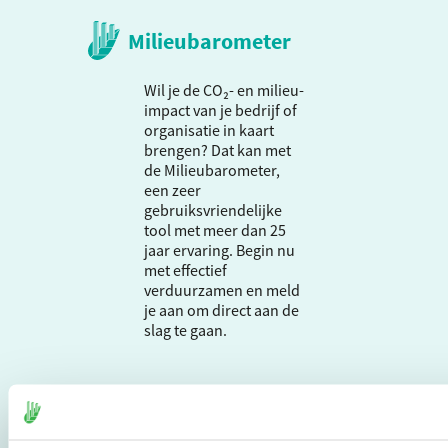
Milieubarometer
Wil je de CO₂- en milieu-
impact van je bedrijf of
organisatie in kaart
brengen? Dat kan met
de Milieubarometer,
een zeer
gebruiksvriendelijke
tool met meer dan 25
jaar ervaring. Begin nu
met effectief
verduurzamen en meld
je aan om direct aan de
slag te gaan.
De Milieubarometer is
gecreëerd door
Stichting Stimular.