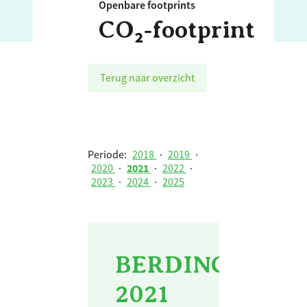
Openbare footprints
CO₂‑footprint
Terug naar overzicht
Periode:
2018
·
2019
·
2020
·
2021
·
2022
·
2023
·
2024
·
2025
BERDING BETON
2021