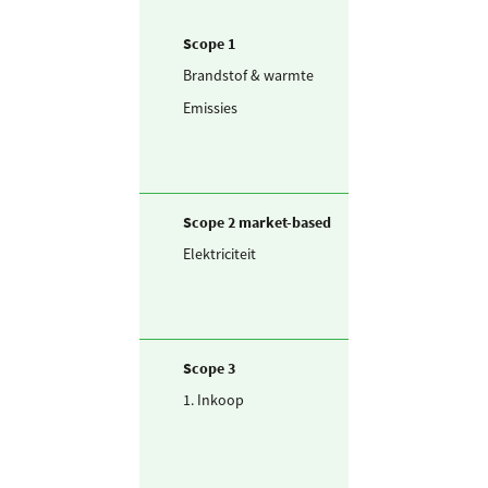
Scope 1
Brandstof & warmte
Aardgas
Emissies
Koudemiddel -
R32
Scope 2 market-based
Elektriciteit
Ingekochte
elektriciteit
Scope 3
1. Inkoop
Drinkwater