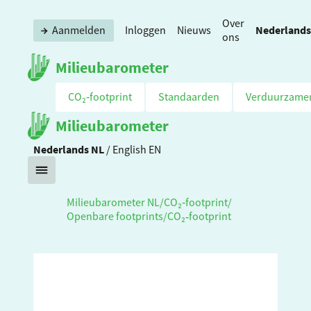
Over
Nederlands
Aanmelden
Inloggen
Nieuws
ons
Milieubarometer
CO₂‑footprint
Standaarden
Verduurzame
Milieubarometer
Nederlands
NL
/
English
EN
Milieubarometer NL
/
CO₂‑footprint
/
Openbare footprints
/
CO₂‑footprint