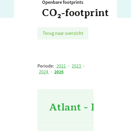
Openbare footprints
CO₂‑footprint
Terug naar overzicht
Periode:
2021
·
2023
·
2024
·
2025
Atlant - Immend