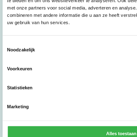
te bieden en om ons websiteverkeer te analyseren. Ook dele
brancheverenigingen,
met onze partners voor social media, adverteren en analys
overheden en
zorgaanbieders.
combineren met andere informatie die u aan ze heeft verstre
uw gebruik van hun services.
Stichting Stimular
Botersloot 177
Toestemmingsselectie
3011 HE Rotterdam
Noodzakelijk
010 - 238 28 28
Voorkeuren
mail@stimular.nl
www.stimular.nl
Statistieken
LinkedIn
Marketing
Gebruikersvoorwaarden
Privacy & Safety
Copyright & Disclaimer
Alles toestaan