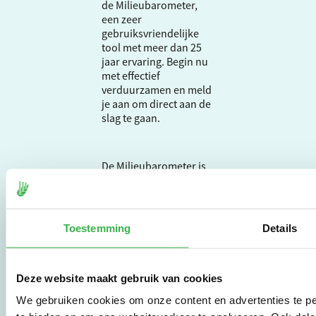
de Milieubarometer,
een zeer
gebruiksvriendelijke
tool met meer dan 25
jaar ervaring. Begin nu
met effectief
verduurzamen en meld
je aan om direct aan de
slag te gaan.
De Milieubarometer is
gecreëerd door
Stichting Stimular.
Stichting Stimular
vertaalt de groeiende
Toestemming
Details
vraag om
duurzaamheid naar
praktische
Deze website maakt gebruik van cookies
instrumenten en
werkwijzen voor
We gebruiken cookies om onze content en advertenties te pe
bedrijven,