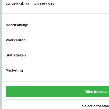
uw gebruik van hun services.
verduurzamen en meld
je aan om direct aan de
slag te gaan.
Toestemmingsselectie
Noodzakelijk
De Milieubarometer is
gecreëerd door
Voorkeuren
Stichting Stimular.
Stichting Stimular
vertaalt de groeiende
vraag om
Statistieken
duurzaamheid naar
praktische
instrumenten en
Marketing
werkwijzen voor
bedrijven,
brancheverenigingen,
overheden en
Alles toestaan
zorgaanbieders.
Selectie toesta