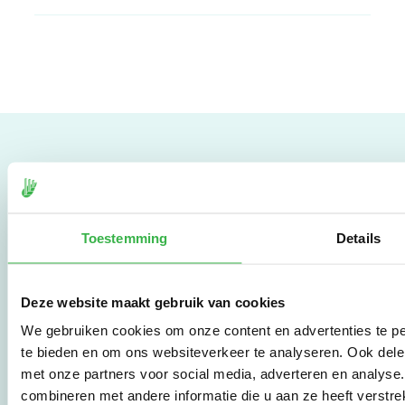
Milieubarometer
Toestemming
Details
Wil je de CO₂- en milieu-
impact van je bedrijf of
organisatie in kaart
brengen? Dat kan met
Deze website maakt gebruik van cookies
de Milieubarometer,
een zeer
We gebruiken cookies om onze content en advertenties te pe
gebruiksvriendelijke
te bieden en om ons websiteverkeer te analyseren. Ook dele
tool met meer dan 25
met onze partners voor social media, adverteren en analys
jaar ervaring. Begin nu
combineren met andere informatie die u aan ze heeft verstre
met effectief