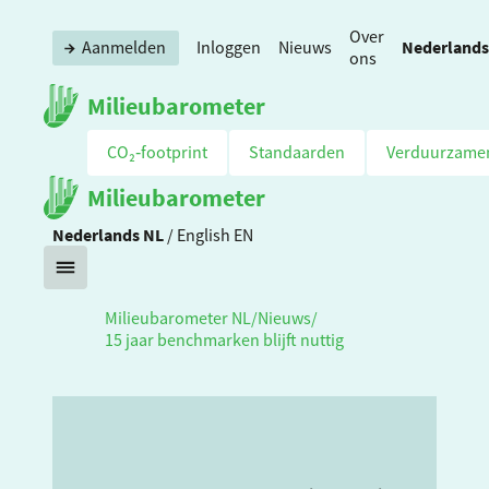
Over
Nederlands
Aanmelden
Inloggen
Nieuws
ons
Milieubarometer
CO₂‑footprint
Standaarden
Verduurzame
Milieubarometer
Nederlands
NL
/
English
EN
Milieubarometer NL
/
Nieuws
/
15 jaar benchmarken blijft nuttig