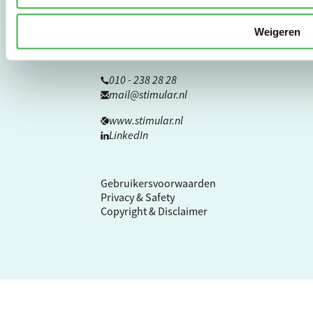
Stichting Stimular
Botersloot 177
3011 HE Rotterdam
Weigeren
010 - 238 28 28
mail@stimular.nl
www.stimular.nl
LinkedIn
Gebruikersvoorwaarden
Privacy & Safety
Copyright & Disclaimer