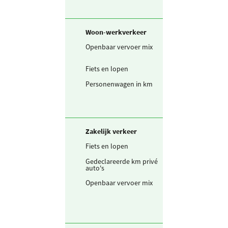
Woon-werkverkeer
Openbaar vervoer mix
25.696
person
Fiets en lopen
51.391
km
Personenwagen in km
179.870
km
Zakelijk verkeer
Fiets en lopen
536
km
Gedeclareerde km privé
1.877
km
auto's
Openbaar vervoer mix
268
person