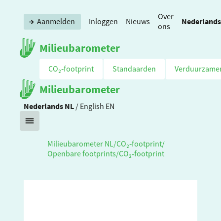
Over
Nederlands
Aanmelden
Inloggen
Nieuws
ons
Milieubarometer
CO₂‑footprint
Standaarden
Verduurzame
Milieubarometer
Nederlands
NL
/
English
EN
Milieubarometer NL
/
CO₂‑footprint
/
Openbare footprints
/
CO₂‑footprint