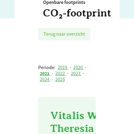
Openbare footprints
CO₂‑footprint
Terug naar overzicht
Periode:
2019
·
2020
·
2021
·
2022
·
2023
·
2024
·
2025
Vitalis Woonzorg
Theresia - 2021