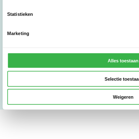
Statistieken
010 - 238 28 28
mail@stimular.nl
Marketing
www.stimular.nl
LinkedIn
Alles toestaan
Gebruikersvoorwaarden
Privacy & Safety
Selectie toesta
Copyright & Disclaimer
Weigeren