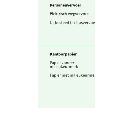
Personenvervoer
Elektrisch wegvervoer
1.274
kWh
Uitbesteed taxibusvervoer
383
voertu
Kantoorpapier
Papier zonder
114
kg
milieukeurmerk
Papier met milieukeurmerk
83,0
kg