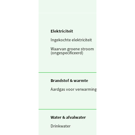
Elektriciteit
Ingekochte elektriciteit
106.316
kWh
Waarvan groene stroom
106.316
kWh
(ongespecificeerd)
Brandstof & warmte
Aardgas voor verwarming
57.462
m3
Water & afvalwater
Drinkwater
1.042
m3