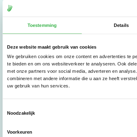
slag te gaan.
De Milieubarometer is
Toestemming
Details
gecreëerd door
Stichting Stimular.
Stichting Stimular
Deze website maakt gebruik van cookies
vertaalt de groeiende
vraag om
We gebruiken cookies om onze content en advertenties te pe
duurzaamheid naar
te bieden en om ons websiteverkeer te analyseren. Ook dele
praktische
met onze partners voor social media, adverteren en analys
instrumenten en
combineren met andere informatie die u aan ze heeft verstre
werkwijzen voor
bedrijven,
uw gebruik van hun services.
brancheverenigingen,
overheden en
zorgaanbieders.
Toestemmingsselectie
Noodzakelijk
Stichting Stimular
Botersloot 177
Voorkeuren
3011 HE Rotterdam