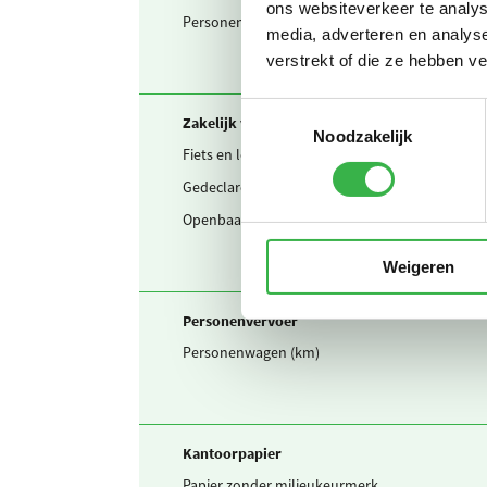
ons websiteverkeer te analys
Personenwagen in km
media, adverteren en analys
verstrekt of die ze hebben v
Toestemmingsselectie
Zakelijk verkeer
Noodzakelijk
Fiets en lopen
Gedeclareerde km privé auto's
Openbaar vervoer mix
Weigeren
Personenvervoer
Personenwagen (km)
Kantoorpapier
Papier zonder milieukeurmerk