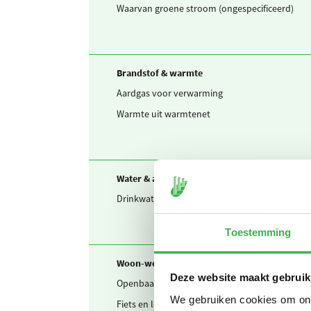
Waarvan groene stroom (ongespecificeerd)
Brandstof & warmte
Aardgas voor verwarming
Warmte uit warmtenet
Water & afvalwater
Drinkwater
Toestemming
Woon-werkverkeer
Deze website maakt gebruik
Openbaar vervoer mix
We gebruiken cookies om onze
Fiets en lopen