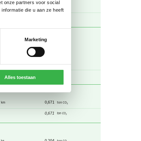
t onze partners voor social
51,1
/ km
ton CO₂
nformatie die u aan ze heeft
51,7
ton CO₂
Marketing
0
/ km
ton CO₂
3,59
/ km
ton CO₂
0,0394
 / personenkm
ton CO₂
3,63
ton CO₂
Alles toestaan
0,671
/ km
ton CO₂
0,671
ton CO₂
0,204
/ kg
ton CO₂