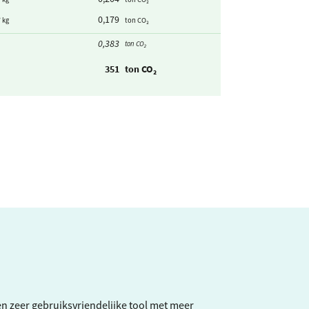
0,179
/ kg
ton CO₂
0,383
ton CO₂
351
ton CO₂
een zeer gebruiksvriendelijke tool met meer