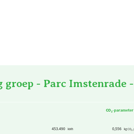
 groep - Parc Imstenrade -
CO₂-parameter
453.490
0,556
kWh
kg CO₂ 