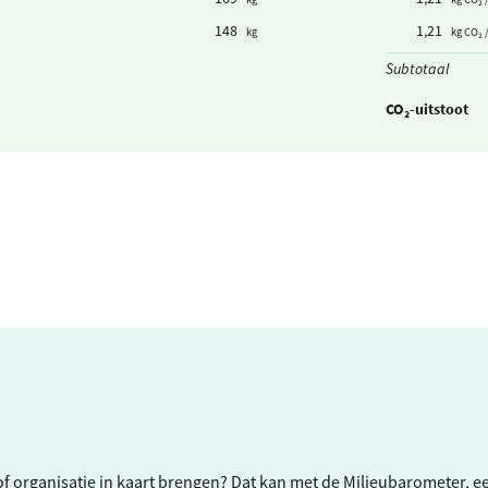
148
1,21
kg
kg CO₂ 
Subtotaal
CO₂-uitstoot
f of organisatie in kaart brengen? Dat kan met de Milieubarometer, 