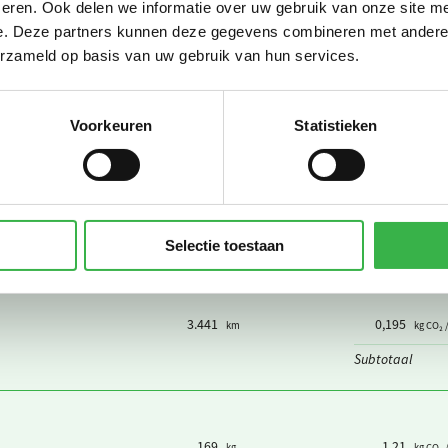
eren. Ook delen we informatie over uw gebruik van onze site me
262.129
0,195
km
kg CO₂ 
e. Deze partners kunnen deze gegevens combineren met andere i
Subtotaal
erzameld op basis van uw gebruik van hun services.
Voorkeuren
Statistieken
5.257
0
km
kg CO₂ 
18.399
0,195
km
kg CO₂ 
2.628
0,0150
personenkm
kg CO₂
Subtotaal
Selectie toestaan
3.441
0,195
km
kg CO₂ 
Subtotaal
169
1,21
kg
kg CO₂ 