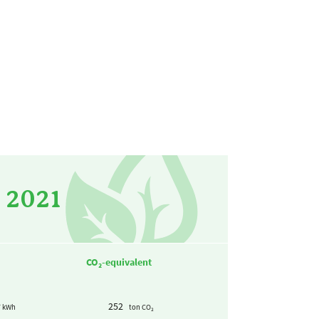
 2021
CO₂-equivalent
252
/ kWh
ton CO₂