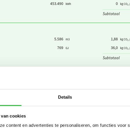
453.490
0
kWh
kg CO₂ 
Subtotaal
5.586
1,88
m3
kg CO₂ 
769
36,0
GJ
kg CO₂ 
Subtotaal
15.463
0,298
m3
kg CO₂ 
Subtotaal
Details
 van cookies
37.447
0,0150
personenkm
kg CO₂
 content en advertenties te personaliseren, om functies voor 
74.894
0
km
kg CO₂ 