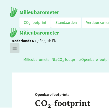
Milieubarometer
CO₂‑footprint
Standaarden
Verduurzame
Milieubarometer
Nederlands
NL
/
English
EN
Milieubarometer NL
/
CO₂‑footprint
/
Openbare footpr
Openbare footprints
CO₂‑footprint