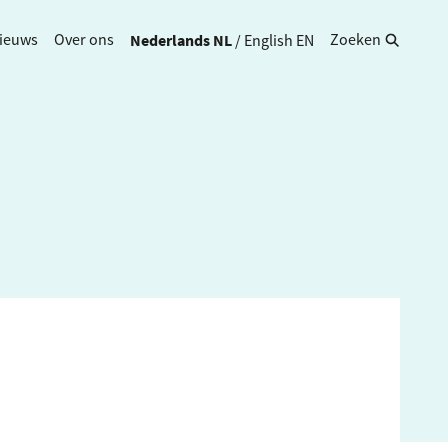
Nederlands
NL
/
English
EN
ieuws
Over ons
Zoeken