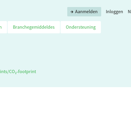
Aanmelden
Inloggen
N
n
Branchegemiddeldes
Ondersteuning
ints
/
CO₂‑footprint